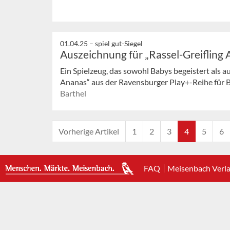
01.04.25 –
spiel gut-Siegel
Auszeichnung für „Rassel-Greifling
Ein Spielzeug, das sowohl Babys begeistert als a
Ananas“ aus der Ravensburger Play+-Reihe für Ba
Barthel
Vorherige Artikel
1
2
3
4
5
6
FAQ
Meisenbach Verl