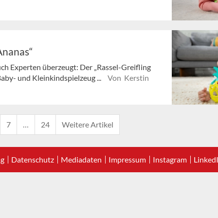
 Ananas“
uch Experten überzeugt: Der „Rassel-Greifling
by- und Kleinkindspielzeug ...
Von Kerstin
7
…
24
Weitere Artikel
ag
Datenschutz
Mediadaten
Impressum
Instagram
Linked