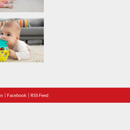
In
Facebook
RSS Feed