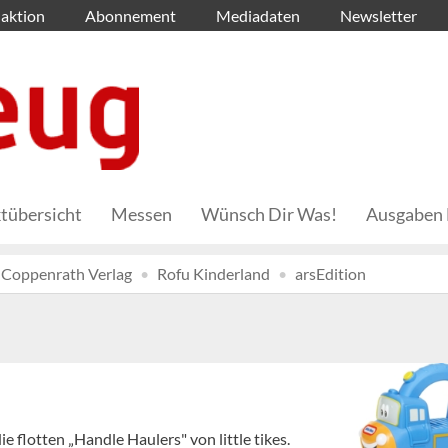
aktion
Abonnement
Mediadaten
Newsletter
tübersicht
Messen
Wünsch Dir Was!
Ausgaben 
Coppenrath Verlag
Rofu Kinderland
arsEdition
e flotten „Handle Haulers" von little tikes.