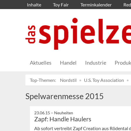
Inhalte
Toy Fair
Terminkalender
Red
Aktuelles
Handel
Industrie
Produk
Top-Themen:
Nordstil
U.S. Toy Association
Spelwarenmesse 2015
23.06.15 –
Neuheiten
Zapf: Handle Haulers
Ab sofort vertreibt Zapf Creation aus Rödental di