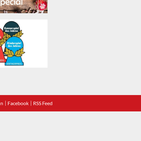
In
Facebook
RSS Feed