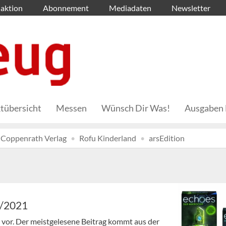
aktion
Abonnement
Mediadaten
Newsletter
tübersicht
Messen
Wünsch Dir Was!
Ausgaben 
Coppenrath Verlag
Rofu Kinderland
arsEdition
8/2021
en vor. Der meistgelesene Beitrag kommt aus der