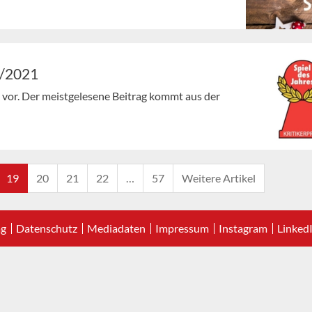
2/2021
en vor. Der meistgelesene Beitrag kommt aus der
19
20
21
22
…
57
Weitere Artikel
ag
Datenschutz
Mediadaten
Impressum
Instagram
Linked