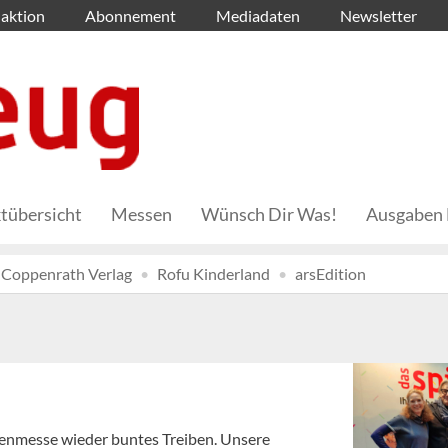
aktion
Abonnement
Mediadaten
Newsletter
tübersicht
Messen
Wünsch Dir Was!
Ausgaben 
Coppenrath Verlag
Rofu Kinderland
arsEdition
renmesse wieder buntes Treiben. Unsere