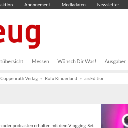
aktion
Abonnement
Mediadaten
Newsletter
tübersicht
Messen
Wünsch Dir Was!
Ausgaben 
Coppenrath Verlag
Rofu Kinderland
arsEdition
en oder podcasten erhalten mit dem Vlogging-Set