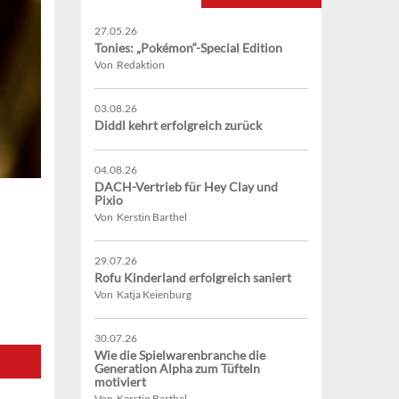
27.05.26
Tonies: „Pokémon“-Special Edition
Von Redaktion
03.08.26
Diddl kehrt erfolgreich zurück
04.08.26
DACH-Vertrieb für Hey Clay und
Pixio
Von Kerstin Barthel
29.07.26
Rofu Kinderland erfolgreich saniert
Von Katja Keienburg
30.07.26
Wie die Spielwarenbranche die
Generation Alpha zum Tüfteln
motiviert
Von Kerstin Barthel