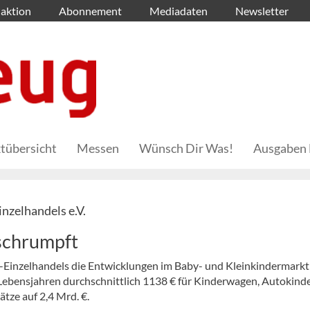
aktion
Abonnement
Mediadaten
Newsletter
tübersicht
Messen
Wünsch Dir Was!
Ausgaben 
nzelhandels e.V.
schrumpft
Einzelhandels die Entwicklungen im Baby- und Kleinkindermarkt
 Lebensjahren durchschnittlich 1138 € für Kinderwagen, Autokinde
ätze auf 2,4 Mrd. €.