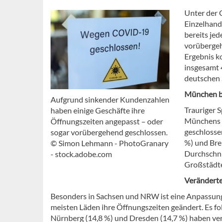
Unter der 
Einzelhand
bereits je
vorübergeh
Ergebnis k
insgesamt 
deutschen 
München b
Aufgrund sinkender Kundenzahlen
Trauriger S
haben einige Geschäfte ihre
Münchens A
Öffnungszeiten angepasst – oder
geschlosse
sogar vorübergehend geschlossen.
%) und Bre
© Simon Lehmann - PhotoGranary
Durchschni
- stock.adobe.com
Großstädte
Veränderte
Besonders in Sachsen und NRW ist eine Anpassung 
meisten Läden ihre Öffnungszeiten geändert. Es fo
Nürnberg (14,8 %) und Dresden (14,7 %) haben ver