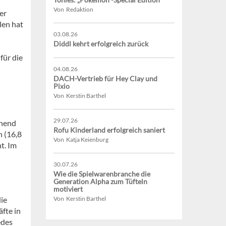
Von Redaktion
er
len hat
03.08.26
Diddl kehrt erfolgreich zurück
für die
04.08.26
DACH-Vertrieb für Hey Clay und
Pixio
Von Kerstin Barthel
29.07.26
ehend
Rofu Kinderland erfolgreich saniert
n (16,8
Von Katja Keienburg
t. Im
30.07.26
Wie die Spielwarenbranche die
Generation Alpha zum Tüfteln
motiviert
ie
Von Kerstin Barthel
fte in
edes