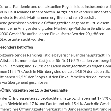
Corona-Pandemie und den aktuellen Regeln leidet insbesondere d
el in Deutschlands Innenstädten. Aufgrund sinkender Kundenzah
der vierte Betrieb Maßnahmen ergriffen und sein Geschäft
end geschlossen oder die Öffnungszeiten angepasst – zu diesem
ommt eine Analyse der digitalen Marketing-Plattform Sendinblue, 
4000 Geschäfte auf beliebten Einkaufsstraßen der 20 größten
Städte untersucht wurden.
esonders betroffen
pitzenreiter des Rankings ist die bayerische Landeshauptstadt: In
ltstadt ist momentan fast jeder fünfte (19,8 %) Laden vorüberg
n. In Hamburg sind 17,9 % der Läden nicht geöffnet, es folgen Bon
men (15,8 %). Auch in Nürnberg sind derzeit 14,8 % der Läden dich
tt haben 12,5 % der Shops auf den Einkaufsmeilen der deutschen
 vorübergehend geschlossen.
 Öffnungszeiten bei 11 % der Geschäfte
der Öffnungszeiten zu beobachten: In Leipzig haben mit 17,9 % d
lgen Bielefeld mit 17 % und Dortmund mit 15,4 %. Auch die Geschä
mehrt ihre Öffnungszeiten verkürzt. Im Bundesschnitt hat rund j