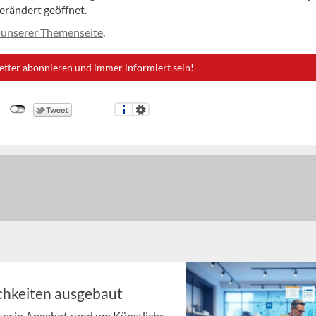
rändert geöffnet.
 unserer Themenseite
.
etter abonnieren und immer informiert sein!
chkeiten ausgebaut
t sein Angebot rund um Künstliche