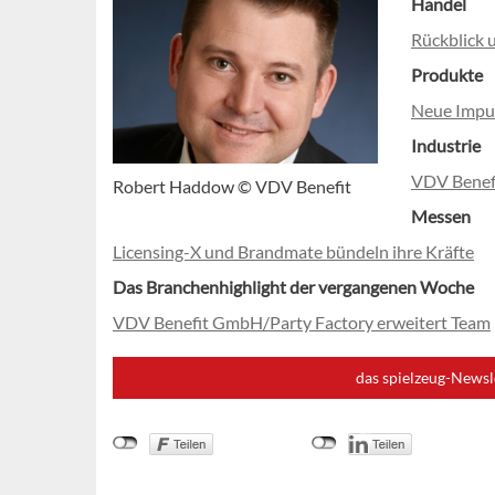
Handel
Rückblick 
Produkte
Neue Impul
Industrie
VDV Benefi
Robert Haddow © VDV Benefit
Messen
Licensing-X und Brandmate bündeln ihre Kräfte
Das Branchenhighlight der vergangenen Woche
VDV Benefit GmbH/Party Factory erweitert Team
das spielzeug-Newsl