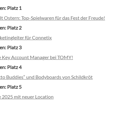
en: Platz 1
 Ostern: Top-Spielwaren für das Fest der Freude!
en: Platz 2
etingleiter für Connetix
en: Platz 3
e Key Account Manager bei TOMY!
en: Platz 4
cto Buddies“ und Bodyboards von Schildkröt
en: Platz 5
2025 mit neuer Location