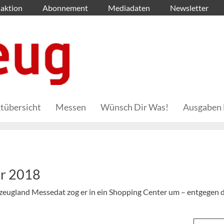
aktion
Abonnement
Mediadaten
Newsletter
tübersicht
Messen
Wünsch Dir Was!
Ausgaben 
ar 2018
zeugland Messedat zog er in ein Shopping Center um – entgegen 