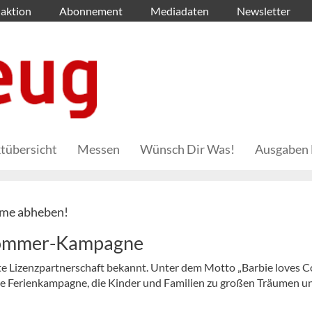
aktion
Abonnement
Mediadaten
Newsletter
tübersicht
Messen
Wünsch Dir Was!
Ausgaben 
ume abheben!
 Sommer-Kampagne
te Lizenzpartnerschaft bekannt. Unter dem Motto „Barbie loves 
e Ferienkampagne, die Kinder und Familien zu großen Träumen u