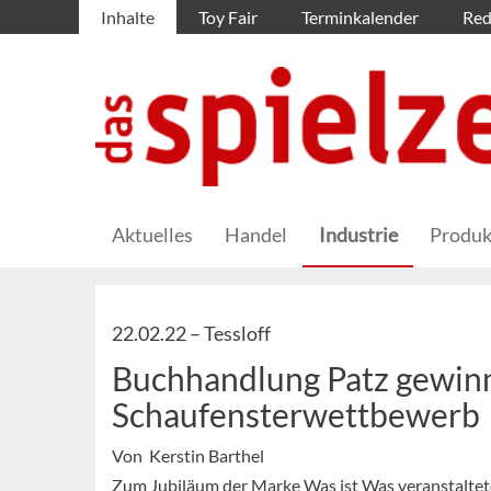
Inhalte
Toy Fair
Terminkalender
Red
Aktuelles
Handel
Industrie
Produk
22.02.22 –
Tessloff
Buchhandlung Patz gewinn
Schaufensterwettbewerb
Von Kerstin Barthel
Zum Jubiläum der Marke Was ist Was veranstaltete