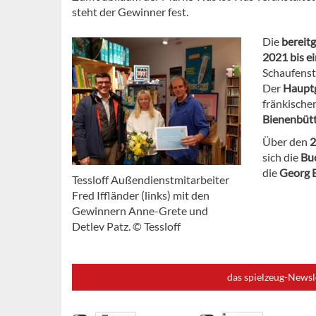
steht der Gewinner fest.
Die
bereit
2021 bis e
Schaufenst
Der
Haupt
fränkische
Bienenbütt
Über den
2
sich die
Bu
die
Georg 
Tessloff Außendienstmitarbeiter
Fred Iffländer (links) mit den
Gewinnern Anne-Grete und
Detlev Patz. © Tessloff
das spielzeug-Newsl