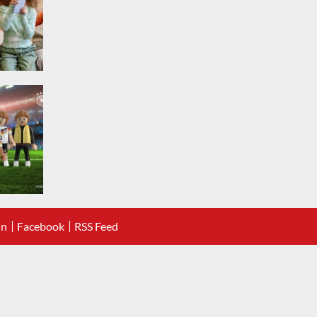
In
Facebook
RSS Feed