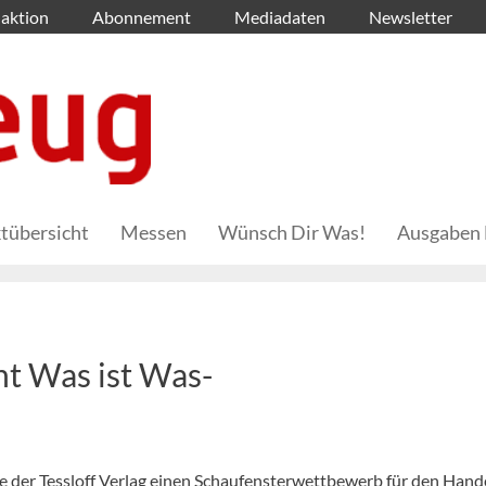
aktion
Abonnement
Mediadaten
Newsletter
tübersicht
Messen
Wünsch Dir Was!
Ausgaben 
t Was ist Was-
 der Tessloff Verlag einen Schaufensterwettbewerb für den Hand