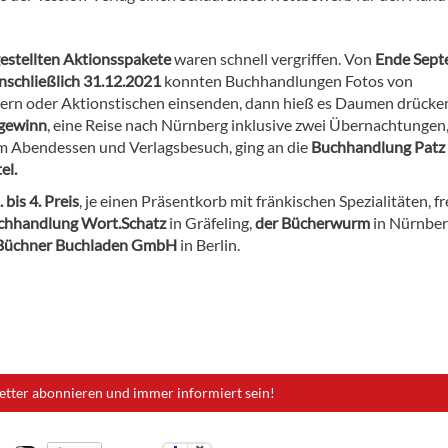
gestellten Aktionsspakete
waren schnell vergriffen. Von
Ende Sept
inschließlich 31.12.2021
konnten Buchhandlungen Fotos von
ern oder Aktionstischen einsenden, dann hieß es Daumen drücke
gewinn
, eine Reise nach Nürnberg inklusive zwei Übernachtungen
m Abendessen und Verlagsbesuch, ging an die
Buchhandlung Patz 
el.
. bis 4. Preis
, je einen Präsentkorb mit fränkischen Spezialitäten, f
chhandlung Wort.Schatz
in Gräfeling,
der Bücherwurm
in Nürnber
Büchner Buchladen GmbH
in Berlin.
etter abonnieren und immer informiert sein!