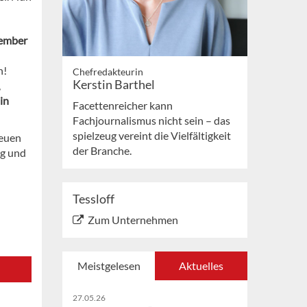
ember
n!
Chefredakteurin
Kerstin Barthel
,
in
Facettenreicher kann
Fachjournalismus nicht sein – das
spielzeug vereint die Vielfältigkeit
reuen
der Branche.
g und
Tessloff
Zum Unternehmen
Meistgelesen
Aktuelles
27.05.26