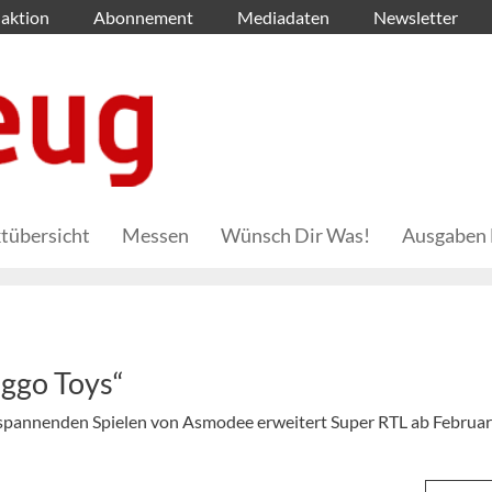
aktion
Abonnement
Mediadaten
Newsletter
tübersicht
Messen
Wünsch Dir Was!
Ausgaben 
oggo Toys“
spannenden Spielen von Asmodee erweitert Super RTL ab Februar