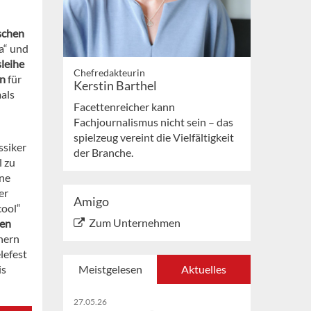
schen
a“ und
leihe
Chefredakteurin
en
für
Kerstin Barthel
als
Facettenreicher kann
Fachjournalismus nicht sein – das
spielzeug vereint die Vielfältigkeit
ssiker
der Branche.
l zu
nne
er
Amigo
cool“
Zum Unternehmen
ren
hern
lefest
is
Meistgelesen
Aktuelles
27.05.26