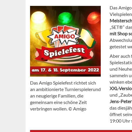
Das Amigo 
Vielspielen
Meistersch
„SET®“ das
mit Shop s
Abwechslun
getestet w
Aber auch 
Spielestat
und Neuhei
sammeln un
winken ebe
Das Amigo Spielefest richtet sich
XXL-Versio
an ambitionierte Turnierspielerund
und „Zaube
an neugierige Familien, die
Jens-Pete
gemeinsam eine schöne Zeit
das diesjäh
verbringen wollen. © Amigo
öffnet sei
19:00 Uhr 