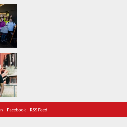
In
Facebook
RSS Feed