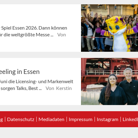
ur Spiel Essen 2026. Dann können
r die weltgrößte Messe ...
Von
eling in Essen
Juni die Licensing- und Markenwelt
orgen Talks, Best ...
Von Kerstin
ag
Datenschutz
Mediadaten
Impressum
Instagram
Linked