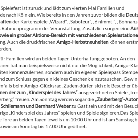
Spielefest ist zurück und lädt zum vierten Mal Familien und
de nach Köln ein. Wie bereits in den Jahren zuvor bilden die
Deut
aften
der Kartenspiele „Wizard“, „Saboteur“, „6 nimmt!“, „Bohnanz
 Rahmenprogramm der Veranstaltung. Zusätzlich sorgen eine
Aus
owie ein großer Aktions-Bereich mit verschiedenen Spielestation
g. Auch die druckfrischen
Amigo-Herbstneuheiten
können erstm
erden.
für Familien wird an beiden Tagen Unterhaltung geboten. An den
ionen hat man beispielsweise nicht nur die Möglichkeit, Amigo-Kla
ten kennenzulernen, sondern auch im eigenen Spielepass Stempe
d zum Schluss gegen ein kleines Geschenk einzutauschen. Gewi
nfalls beim Amigo-Glücksrad. Zudem dürfen sich die Besucher üb
nen der zum „Kinderspiel des Jahres“
ausgezeichneten Spiele „Ice
rberg“ freuen. Am Sonntag werden sogar die
„Zauberberg“-Auto
r Schliemann und Bernhard Weber
zu Gast sein und mit den Besuc
rige „Kinderspiel des Jahres“ spielen und Spiele signieren.Das Spie
ne Tore an beiden Tagen jeweils um 10:00 Uhr und ist am Samstag b
sowie am Sonntag bis 17:00 Uhr geöffnet.