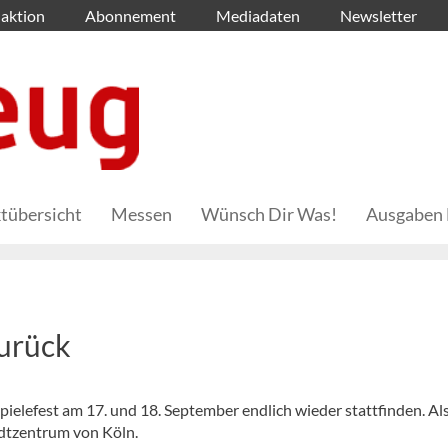
aktion
Abonnement
Mediadaten
Newsletter
tübersicht
Messen
Wünsch Dir Was!
Ausgaben 
zurück
elefest am 17. und 18. September endlich wieder stattfinden. Al
adtzentrum von Köln.