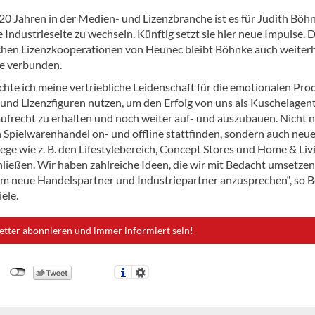
20 Jahren in der Medien- und Lizenzbranche ist es für Judith Böh
ie Industrieseite zu wechseln. Künftig setzt sie hier neue Impulse. 
ichen Lizenzkooperationen von Heunec bleibt Böhnke auch weiterh
e verbunden.
hte ich meine vertriebliche Leidenschaft für die emotionalen Pro
 und Lizenzfiguren nutzen, um den Erfolg von uns als Kuschelagen
aufrecht zu erhalten und noch weiter auf- und auszubauen. Nicht 
n Spielwarenhandel on- und offline stattfinden, sondern auch neu
ege wie z. B. den Lifestylebereich, Concept Stores und Home & Liv
hließen. Wir haben zahlreiche Ideen, die wir mit Bedacht umsetzen
m neue Handelspartner und Industriepartner anzusprechen“, so 
iele.
etter abonnieren und immer informiert sein!