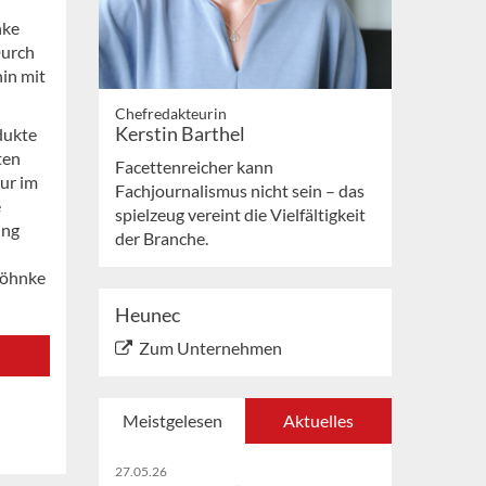
nke
Durch
in mit
Chefredakteurin
Kerstin Barthel
dukte
ten
Facettenreicher kann
nur im
Fachjournalismus nicht sein – das
e
spielzeug vereint die Vielfältigkeit
ing
der Branche.
Böhnke
Heunec
Zum Unternehmen
Meistgelesen
Aktuelles
27.05.26