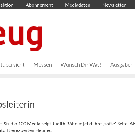
aktion
Abonnement
Mediadaten
Newsletter
tübersicht
Messen
Wünsch Dir Was!
Ausgaben 
sleiterin
i Studio 100 Media zeigt Judith Böhnke jetzt ihre „softe“ Seite: A
 Stofftierexperten Heunec.