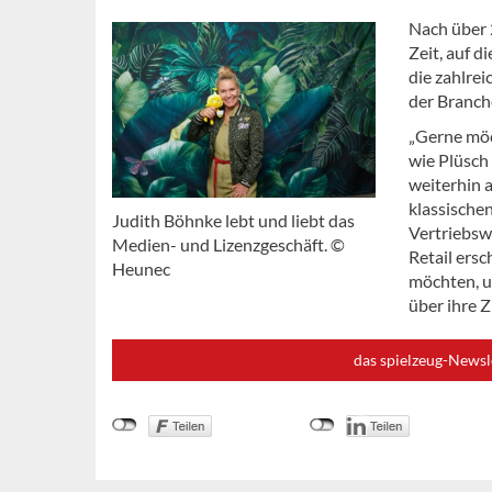
Nach über 
Zeit, auf d
die zahlre
der Branch
„Gerne möc
wie Plüsch
weiterhin 
klassische
Judith Böhnke lebt und liebt das
Vertriebsw
Medien- und Lizenzgeschäft. ©
Retail ersc
Heunec
möchten, u
über ihre Z
das spielzeug-Newsl