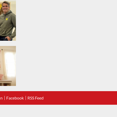
In
Facebook
RSS Feed