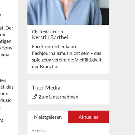
t
o-
k
st. Der
Chefredakteurin
die
Kerstin Barthel
htigen
Facettenreicher kann
s Sony
Fachjournalismus nicht sein – das
Media
spielzeug vereint die Vielfältigkeit
der Branche.
 den
ät, das
Tiger Media
wann
Zum Unternehmen
 Music
u
r-
Meistgelesen
Aktuelles
n:
27.05.26