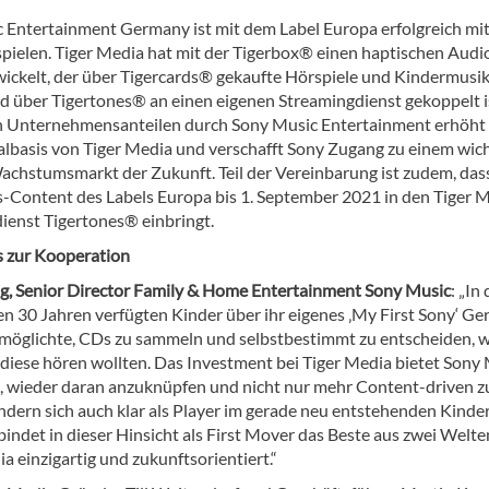
 Entertainment Germany ist mit dem Label Europa erfolgreich mi
pielen. Tiger Media hat mit der Tigerbox® einen haptischen Audi
wickelt, der über Tigercards® gekaufte Hörspiele und Kindermusi
nd über Tigertones® an einen eigenen Streamingdienst gekoppelt i
 Unternehmensanteilen durch Sony Music Entertainment erhöht 
albasis von Tiger Media und verschafft Sony Zugang zu einem wic
Wachstumsmarkt der Zukunft. Teil der Vereinbarung ist zudem, das
s-Content des Labels Europa bis 1. September 2021 in den Tiger 
ienst Tigertones® einbringt.
 zur Kooperation
ig, Senior Director Family & Home Entertainment Sony Music
: „In
n 30 Jahren verfügten Kinder über ihr eigenes ‚My First Sony‘ Ger
rmöglichte, CDs zu sammeln und selbstbestimmt zu entscheiden, 
 diese hören wollten. Das Investment bei Tiger Media bietet Sony
, wieder daran anzuknüpfen und nicht nur mehr Content-driven z
ndern sich auch klar als Player im gerade neu entstehenden Kinde
indet in dieser Hinsicht als First Mover das Beste aus zwei Welte
 einzigartig und zukunftsorientiert.“