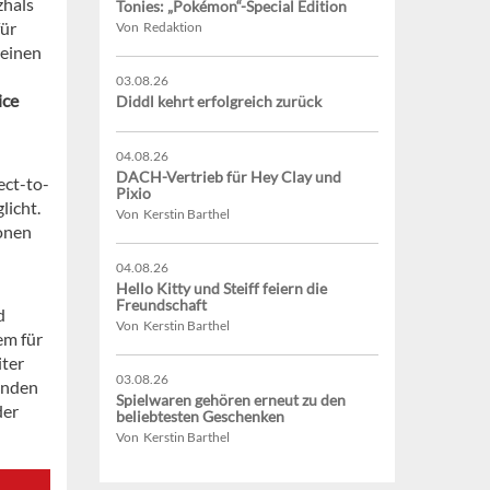
zhals
Tonies: „Pokémon“-Special Edition
für
Von Redaktion
 einen
03.08.26
ice
Diddl kehrt erfolgreich zurück
04.08.26
DACH-Vertrieb für Hey Clay und
ect-to-
Pixio
licht.
Von Kerstin Barthel
ionen
04.08.26
Hello Kitty und Steiff feiern die
Freundschaft
d
Von Kerstin Barthel
em für
iter
03.08.26
enden
Spielwaren gehören erneut zu den
der
beliebtesten Geschenken
Von Kerstin Barthel