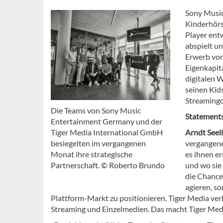
Sony Music
Kinderhörs
Player ent
abspielt u
Erwerb von
Eigenkapit
digitalen 
seinen Kid
Streamingd
Die Teams von Sony Music
Statements
Entertainment Germany und der
Tiger Media International GmbH
Arndt Seel
besiegelten im vergangenen
vergangene
Monat ihre strategische
es ihnen e
Partnerschaft. © Roberto Brundo
und wo sie
die Chance
agieren, so
Plattform-Markt zu positionieren. Tiger Media verb
Streaming und Einzelmedien. Das macht Tiger Media