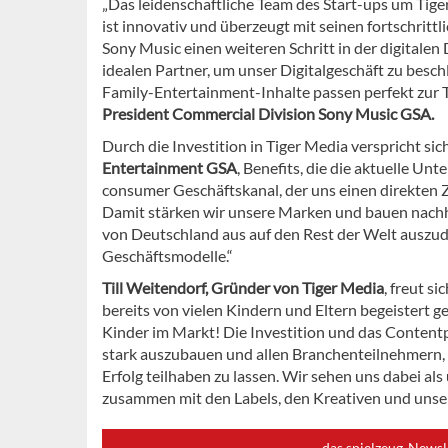
„Das leidenschaftliche Team des Start-ups um Tig
ist innovativ und überzeugt mit seinen fortschrit
Sony Music einen weiteren Schritt in der digitale
idealen Partner, um unser Digitalgeschäft zu bes
Family-Entertainment-Inhalte passen perfekt zur 
President Commercial Division Sony Music GSA.
Durch die Investition in Tiger Media verspricht sic
Entertainment GSA
, Benefits, die die aktuelle U
consumer Geschäftskanal, der uns einen direkten 
Damit stärken wir unsere Marken und bauen nachha
von Deutschland aus auf den Rest der Welt auszu
Geschäftsmodelle.“
Till Weitendorf, Gründer von Tiger Media
, freut s
bereits von vielen Kindern und Eltern begeistert gen
Kinder im Markt! Die Investition und das Content
stark auszubauen und allen Branchenteilnehmern,
Erfolg teilhaben zu lassen. Wir sehen uns dabei a
zusammen mit den Labels, den Kreativen und unse
das spielzeug-Newsl