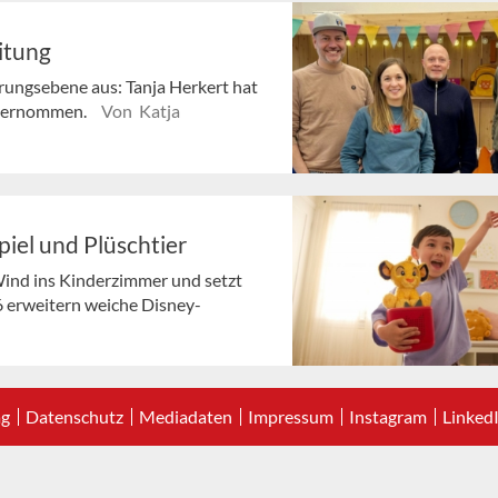
eitung
ungsebene aus: Tanja Herkert hat
 übernommen.
Von Katja
iel und Plüschtier
Wind ins Kinderzimmer und setzt
6 erweitern weiche Disney-
ag
Datenschutz
Mediadaten
Impressum
Instagram
Linked