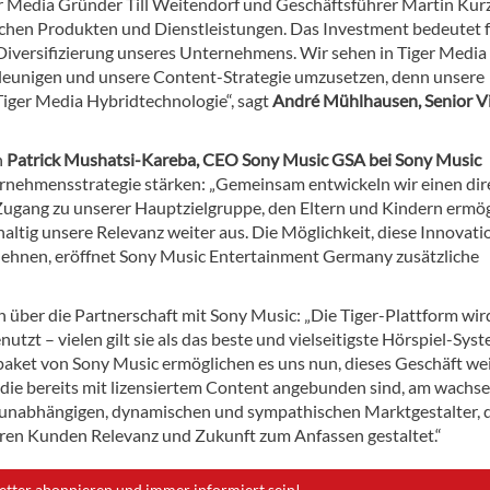
er Media Gründer Till Weitendorf und Geschäftsführer Martin Kur
tlichen Produkten und Dienstleistungen. Das Investment bedeutet 
n Diversifizierung unseres Unternehmens. Wir sehen in Tiger Media
chleunigen und unsere Content-Strategie umzusetzen, denn unsere
Tiger Media Hybridtechnologie“, sagt
André Mühlhausen, Senior V
h
Patrick Mushatsi-Kareba, CEO Sony Music GSA bei Sony Music
nternehmensstrategie stärken: „Gemeinsam entwickeln wir einen dir
Zugang zu unserer Hauptzielgruppe, den Eltern und Kindern ermög
ltig unsere Relevanz weiter aus. Die Möglichkeit, diese Innovat
dehnen, eröffnet Sony Music Entertainment Germany zusätzliche
ich über die Partnerschaft mit Sony Music: „Die Tiger-Plattform wir
utzt – vielen gilt sie als das beste und vielseitigste Hörspiel-Syst
paket von Sony Music ermöglichen es uns nun, dieses Geschäft we
 die bereits mit lizensiertem Content angebunden sind, am wachs
ls unabhängigen, dynamischen und sympathischen Marktgestalter, 
ren Kunden Relevanz und Zukunft zum Anfassen gestaltet.“
etter abonnieren und immer informiert sein!