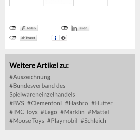
Weitere Artikel zu:
Auszeichnung
Bundesverband des
Spielwareneinzelhandels
BVS
Clementoni
Hasbro
Hutter
IMC Toys
Lego
Märklin
Mattel
Moose Toys
Playmobil
Schleich