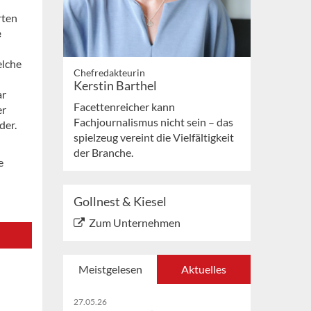
rten
e
elche
Chefredakteurin
Kerstin Barthel
ar
Facettenreicher kann
er
Fachjournalismus nicht sein – das
der.
spielzeug vereint die Vielfältigkeit
der Branche.
e
Gollnest & Kiesel
Zum Unternehmen
Meistgelesen
Aktuelles
27.05.26