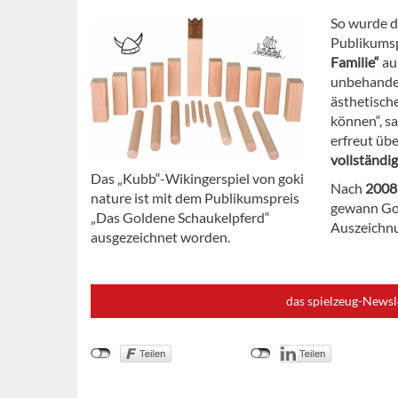
So wurde 
Publikums
Familie“
au
unbehandel
ästhetisch
können“, sa
erfreut üb
vollständig
Das „Kubb“-Wikingerspiel von goki
Nach
200
nature ist mit dem Publikumspreis
gewann Gol
„Das Goldene Schaukelpferd“
Auszeichn
ausgezeichnet worden.
das spielzeug-Newsl