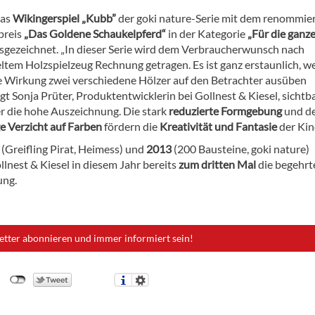
das
Wikingerspiel „Kubb”
der goki nature-Serie mit dem renommie
preis
„Das Goldene Schaukelpferd“
in der Kategorie
„Für die ganz
sgezeichnet. „In dieser Serie wird dem Verbraucherwunsch nach
tem Holzspielzeug Rechnung getragen. Es ist ganz erstaunlich, w
e Wirkung zwei verschiedene Hölzer auf den Betrachter ausüben
gt Sonja Prüter, Produktentwicklerin bei Gollnest & Kiesel, sichtb
er die hohe Auszeichnung. Die stark
reduzierte Formgebung
und d
e Verzicht auf Farben
fördern die
Kreativität und Fantasie
der Kin
8
(Greifling Pirat, Heimess) und
2013
(200 Bausteine, goki nature)
lnest & Kiesel in diesem Jahr bereits
zum dritten Mal
die begehrt
ung.
etter abonnieren und immer informiert sein!