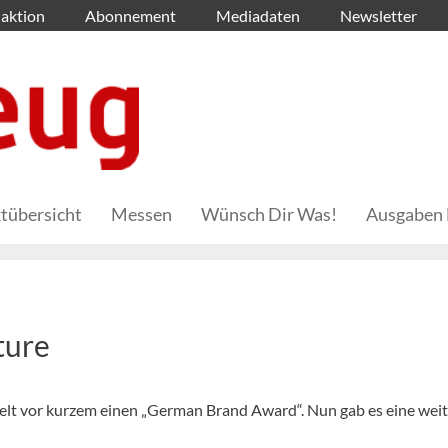
aktion
Abonnement
Mediadaten
Newsletter
tübersicht
Messen
Wünsch Dir Was!
Ausgaben 
ture
hielt vor kurzem einen „German Brand Award“. Nun gab es eine wei