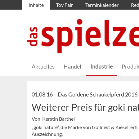
Inhalte
Toy Fair
Terminkalender
Red
Aktuelles
Handel
Industrie
Produk
01.08.16 –
Das Goldene Schaukelpferd 2016
Weiterer Preis für goki na
Von Kerstin Barthel
„goki nature“, die Marke von Gollnest & Kiesel, er
Auszeichnung.