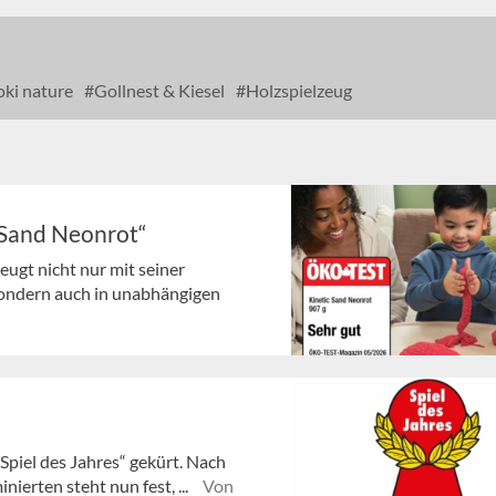
ki nature
Gollnest & Kiesel
Holzspielzeug
c Sand Neonrot“
ugt nicht nur mit seiner
sondern auch in unabhängigen
„Spiel des Jahres“ gekürt. Nach
erten steht nun fest, ...
Von