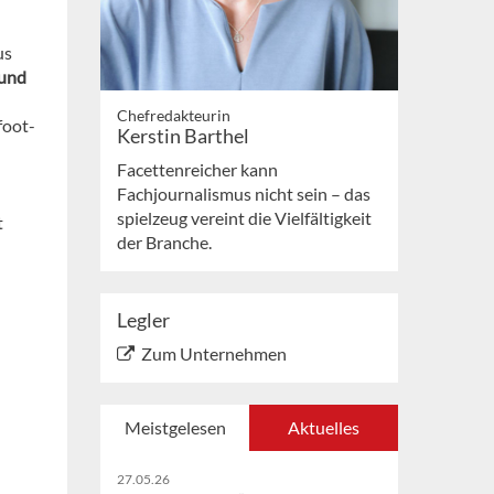
us
 und
Chefredakteurin
foot-
Kerstin Barthel
Facettenreicher kann
Fachjournalismus nicht sein – das
spielzeug vereint die Vielfältigkeit
t
der Branche.
Legler
Zum Unternehmen
Meistgelesen
Aktuelles
27.05.26