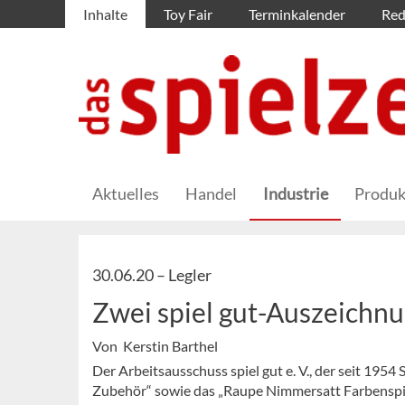
Inhalte
Toy Fair
Terminkalender
Red
Aktuelles
Handel
Industrie
Produk
30.06.20 –
Legler
Zwei spiel gut-Auszeichn
Von Kerstin Barthel
Der Arbeitsausschuss spiel gut e. V., der seit 1954
Zubehör“ sowie das „Raupe Nimmersatt Farbenspiel