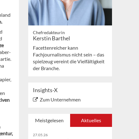
hland
n.
nd
Chefredakteurin
Kerstin Barthel
nd
ze
Facettenreicher kann
aber-
Fachjournalismus nicht sein – das
artie.
spielzeug vereint die Vielfältigkeit
ma
der Branche.
apier,
Insights-X
ben
Zum Unternehmen
tiven
Meistgelesen
Aktuelles
n
entur,
27.05.26