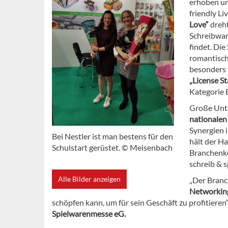
erhoben u
friendly Li
Love“
dreht
Schreibwar
findet. Di
romantisch
besonders 
„License S
Kategorie 
Große Unte
nationalen
Synergien 
Bei Nestler ist man bestens für den
hält der H
Schulstart gerüstet. © Meisenbach
Branchenko
schreib & s
Alle Bilder anzeigen
„Der Branc
Networkin
schöpfen kann, um für sein Geschäft zu profitieren
Spielwarenmesse eG.