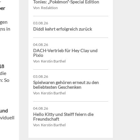
-
Tonies: „Pokémon“-Special Edition
per
Von Redaktion
ngen
03.08.26
ns in
Diddl kehrt erfolgreich zurück
04.08.26
DACH-Vertrieb für Hey Clay und
Pixio
Von Kerstin Barthel
18
die
03.08.26
m: So
Spielwaren gehören erneut zu den
beliebtesten Geschenken
Von Kerstin Barthel
04.08.26
 und
Hello Kitty und Steiff feiern die
viduell
Freundschaft
Von Kerstin Barthel