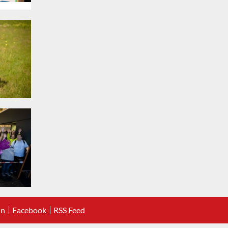
In
Facebook
RSS Feed