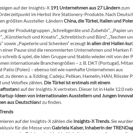
zeigen auf der Insights-X
191 Unternehmen aus 27 Ländern
zum
Orderzeitpunkt im Herbst ihre Stationery-Produkte. Nach Deutsc
den größten Aussteller-Ländern
China, die Türkei, Italien und Pole
lung der Produktgruppen „Schreibgeräte und Zubehör“, „Papier u
“, „Künstlerisch und Kreativ“, „Schreibtisch und Büro“, „Taschen u
s“ sowie „Papeterie und Schenken“ erzeugt
in allen drei Hallen kur
h einer Pause sind die renommierten Unternehmen und Marken F
o schreib & spiel, die Iden Gruppe und Stabilo wieder mit von der P
en internationale Branchengrößen – z. B. DKT (Portugal), Mita
und Patio (Polen) – ebenso teil wie namhafte Unternehmen aus
, zu denen u. a. Edding, Cadeju, Pelikan, Hamelin, HAN, Rössler P
 und Veloflex zählen.
Die Türkei ist erstmals mit einem
aftsstan
d auf der Insights-X vertreten. Dieser ist in Halle 12.0 ne
Startup-Ideen von internationalen Ausstellern und Jungen Innova
en aus Deutschlan
d zu finden.
 Trends
mieren auf der Insights-X zählen die
Insights-X Trends.
Sie wurde
exklusiv für die Messe von
Gabriela Kaiser, Inhaberin der TRENDag