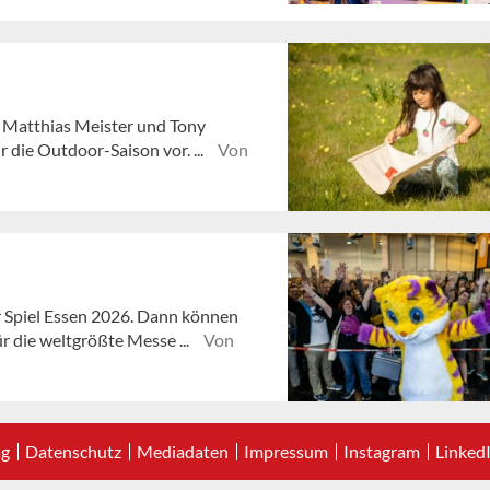
er Matthias Meister und Tony
die Outdoor-Saison vor. ...
Von
ur Spiel Essen 2026. Dann können
r die weltgrößte Messe ...
Von
ag
Datenschutz
Mediadaten
Impressum
Instagram
Linked