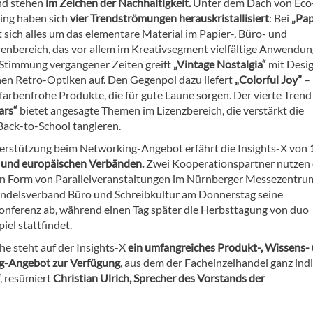
nd stehen
im Zeichen der Nachhaltigkeit.
Unter dem Dach von Eco
ving haben sich
vier Trendströmungen herauskristallisiert
: Bei
„Pa
 sich alles um das elementare Material im Papier-, Büro- und
enbereich, das vor allem im Kreativsegment vielfältige Anwendu
e Stimmung vergangener Zeiten greift
„Vintage Nostalgia“
mit Desig
en Retro-Optiken auf. Den Gegenpol dazu liefert
„Colorful Joy”
–
farbenfrohe Produkte, die für gute Laune sorgen. Der vierte Trend
tars“
bietet angesagte Themen im Lizenzbereich, die verstärkt die
Back-to-School tangieren.
rstützung beim Networking-Angebot erfährt die Insights-X von
 und europäischen Verbänden.
Zwei Kooperationspartner nutzen 
in Form von Parallelveranstaltungen im Nürnberger Messezentru
andelsverband Büro und Schreibkultur am Donnerstag seine
nferenz ab, während einen Tag später die Herbsttagung von duo
piel stattfindet.
he steht auf der Insights-X
ein umfangreiches Produkt-, Wissens-
g-Angebot zur Verfügung
, aus dem der Facheinzelhandel ganz indi
“, resümiert
Christian Ulrich, Sprecher des Vorstands der