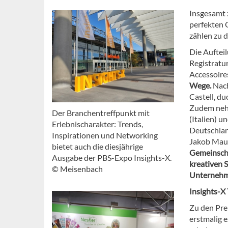
Insgesamt 
perfekten 
zählen zu 
Die Auftei
Registratur
Accessoire
Wege.
Nac
Castell, du
Zudem nehm
Der Branchentreffpunkt mit
(Italien) 
Erlebnischarakter: Trends,
Deutschland
Inspirationen und Networking
Jakob Maul
bietet auch die diesjährige
Gemeinsch
Ausgabe der PBS-Expo Insights-X.
kreativen 
© Meisenbach
Unternehm
Insights-X
Zu den Pre
erstmalig 