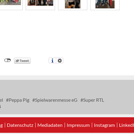
el
Peppa Pig
Spielwarenmesse eG
Super RTL
4
ag
Datenschutz
Mediadaten
Impressum
Instagram
Linked