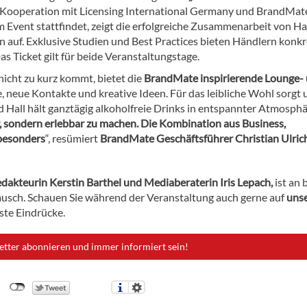
n Kooperation mit Licensing International Germany und BrandMat
um Event stattfindet, zeigt die erfolgreiche Zusammenarbeit von H
 auf. Exklusive Studien und Best Practices bieten Händlern konkr
as Ticket gilt für beide Veranstaltungstage.
cht zu kurz kommt, bietet die
BrandMate inspirierende Lounge-
, neue Kontakte und kreative Ideen. Für das leibliche Wohl sorgt u.
d Hall hält ganztägig alkoholfreie Drinks in entspannter Atmosph
, sondern erlebbar zu machen. Die Kombination aus Business,
besonders
“, resümiert
BrandMate
Geschäftsführer Christian Ulric
dakteurin Kerstin Barthel und Mediaberaterin Iris Lepach,
ist an 
tausch. Schauen Sie während der Veranstaltung auch gerne auf
uns
rste Eindrücke.
etter abonnieren und immer informiert sein!