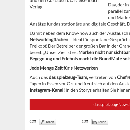
und den Austausch. © Meisenbach
Day, der i
Verlag
parallel z
und Marken
Ansätze für das stationäre und digitale Geschäft. D
Damit neben dem Know-how auch der Austausch ni
Networkingflächen
– ideal für spontane Gespräche
Freikopf. Der Betreiber der großen Bar in der Gran
bereit. „Unser Ziel ist es,
Marken nicht nur sichtbar
Begegnung und Erlebnis macht die BrandMate so 
Jede Menge Zeit für's Netzwerken
Auch das
das spielzeug-Team,
vertreten von
Chefre
Tagen in Essen vor Ort und freut sich auf den Aus
Instagram-Kanal!
In den Storys erhalten Sie hier e
das spielzeug-Newsl