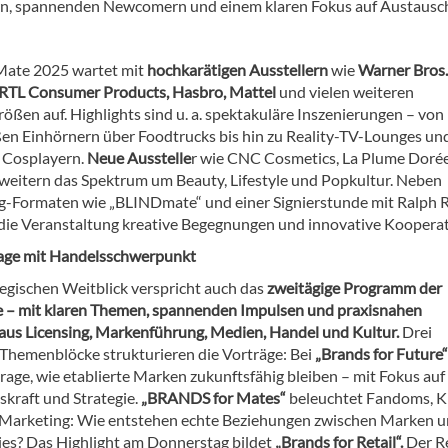
rn, spannenden Newcomern und einem klaren Fokus auf Austausc
Mate 2025 wartet mit
hochkarätigen Ausstellern
wie
Warner Bros.
 RTL Consumer Products, Hasbro, Mattel
und vielen weiteren
ößen auf. Highlights sind u. a. spektakuläre Inszenierungen – von
en Einhörnern über Foodtrucks bis hin zu Reality-TV-Lounges und
 Cosplayern.
Neue Ausstelle
r wie CNC Cosmetics, La Plume Doré
weitern das Spektrum um Beauty, Lifestyle und Popkultur. Neben
-Formaten wie „BLINDmate“ und einer Signierstunde mit Ralph 
 die Veranstaltung kreative Begegnungen und innovative Koopera
age mit Handelsschwerpunkt
tegischen Weitblick verspricht auch das
zweitägige Programm der
– mit klaren Themen, spannenden Impulsen und praxisnahen
 aus Licensing, Markenführung, Medien, Handel und Kultur.
Drei
e Themenblöcke strukturieren die Vorträge: Bei
„Brands for Future“
rage, wie etablierte Marken zukunftsfähig bleiben – mit Fokus auf 
skraft und Strategie.
„BRANDS for Mates“
beleuchtet Fandoms, K
 Marketing: Wie entstehen echte Beziehungen zwischen Marken 
s? Das Highlight am Donnerstag bildet
„Brands for Retail“.
Der Re