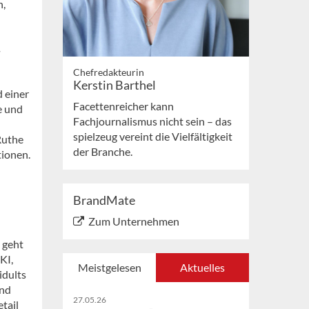
h,
Chefredakteurin
Kerstin Barthel
 einer
Facettenreicher kann
e und
Fachjournalismus nicht sein – das
spielzeug vereint die Vielfältigkeit
Ruthe
der Branche.
tionen.
BrandMate
Zum Unternehmen
geht
KI,
Meistgelesen
Aktuelles
idults
und
27.05.26
tail