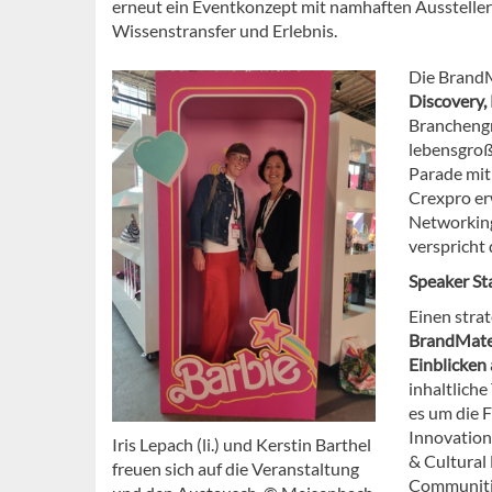
erneut ein Eventkonzept mit namhaften Ausstelle
Wissenstransfer und Erlebnis.
Die Brand
Discovery,
Branchengr
lebensgroß
Parade mit
Crexpro er
Networking
verspricht
Speaker St
Einen stra
BrandMate 
Einblicken
inhaltlich
es um die F
Innovation
Iris Lepach (li.) und Kerstin Barthel
& Cultural
freuen sich auf die Veranstaltung
Communitie