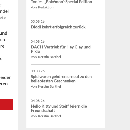
Tonies: „Pokémon“-Special Edition
e
Von Redaktion
andel
ete
03.08.26
Diddl kehrt erfolgreich zurück
 und
 a.
04.08.26
äre
DACH-Vertrieb für Hey Clay und
Pixio
Von Kerstin Barthel
h.
03.08.26
Spielwaren gehören erneut zu den
beiden
beliebtesten Geschenken
eren
Von Kerstin Barthel
04.08.26
Hello Kitty und Steiff feiern die
Freundschaft
Von Kerstin Barthel