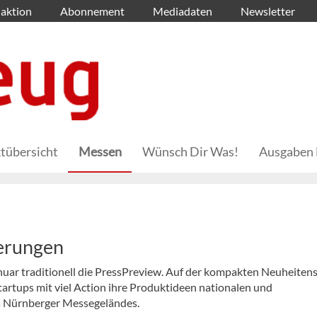
aktion
Abonnement
Mediadaten
Newsletter
tübersicht
Messen
Wünsch Dir Was!
Ausgaben 
uerungen
nuar traditionell die PressPreview. Auf der kompakten Neuheite
artups mit viel Action ihre Produktideen nationalen und
s Nürnberger Messegeländes.