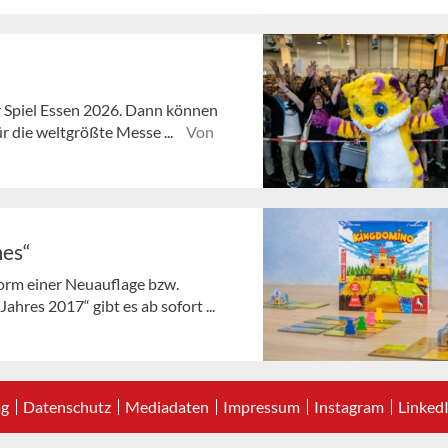
ur Spiel Essen 2026. Dann können
r die weltgrößte Messe ...
Von
mes“
orm einer Neuauflage bzw.
ahres 2017“ gibt es ab sofort ...
ag
Datenschutz
Mediadaten
Impressum
Instagram
Linked