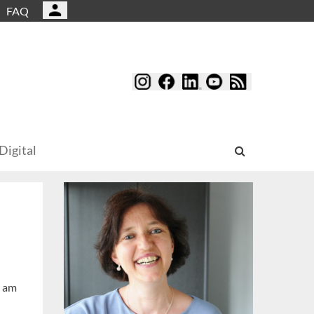
FAQ
Digital
! am