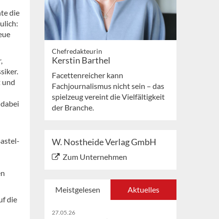
te die
ulich:
eue
Chefredakteurin
Kerstin Barthel
,
siker.
Facettenreicher kann
t und
Fachjournalismus nicht sein – das
spielzeug vereint die Vielfältigkeit
 dabei
der Branche.
astel-
W. Nostheide Verlag GmbH
Zum Unternehmen
en
Meistgelesen
Aktuelles
uf die
27.05.26