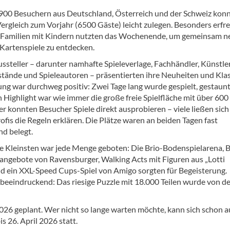
900 Besuchern aus Deutschland, Österreich und der Schweiz konn
ergleich zum Vorjahr (6500 Gäste) leicht zulegen. Besonders erfre
 Familien mit Kindern nutzten das Wochenende, um gemeinsam n
 Kartenspiele zu entdecken.
ssteller – darunter namhafte Spieleverlage, Fachhändler, Künstler
tände und Spieleautoren – präsentierten ihre Neuheiten und Klas
ng war durchweg positiv: Zwei Tage lang wurde gespielt, gestaun
n Highlight war wie immer die große freie Spielfläche mit über 600
er konnten Besucher Spiele direkt ausprobieren – viele ließen sich
ofis die Regeln erklären. Die Plätze waren an beiden Tagen fast
d belegt.
ie Kleinsten war jede Menge geboten: Die Brio-Bodenspielarena, B
angebote von Ravensburger, Walking Acts mit Figuren aus „Lotti
nd ein XXL-Speed Cups-Spiel von Amigo sorgten für Begeisterung.
beeindruckend: Das riesige Puzzle mit 18.000 Teilen wurde von d
026 geplant. Wer nicht so lange warten möchte, kann sich schon a
s 26. April 2026 statt.