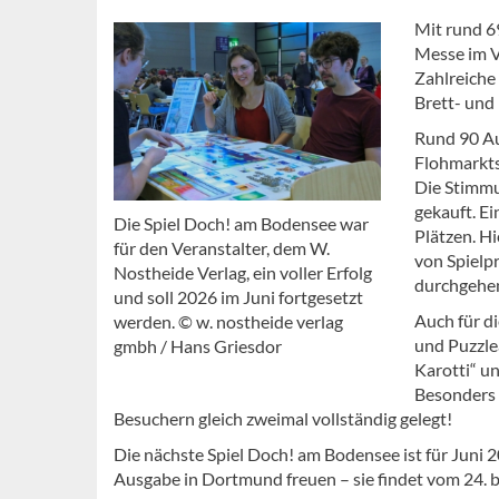
Mit rund 6
Messe im V
Zahlreiche
Brett- und
Rund 90 Au
Flohmarkts
Die Stimmu
gekauft. Ei
Die Spiel Doch! am Bodensee war
Plätzen. Hi
für den Veranstalter, dem W.
von Spielpr
Nostheide Verlag, ein voller Erfolg
durchgehen
und soll 2026 im Juni fortgesetzt
Auch für d
werden. © w. nostheide verlag
und Puzzle
gmbh / Hans Griesdor
Karotti“ u
Besonders 
Besuchern gleich zweimal vollständig gelegt!
Die nächste Spiel Doch! am Bodensee ist für Juni 2
Ausgabe in Dortmund freuen – sie findet vom 24. bi