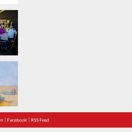
In
Facebook
RSS Feed