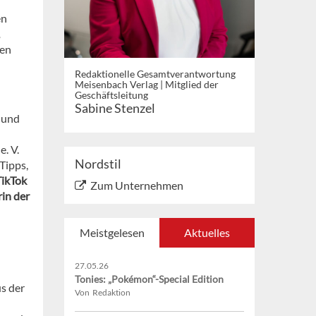
en
gen
Redaktionelle Gesamtverantwortung
Meisenbach Verlag | Mitglied der
Geschäftsleitung
Sabine Stenzel
 und
. V.
Nordstil
Tipps,
TikTok
Zum Unternehmen
in der
Meistgelesen
Aktuelles
27.05.26
Tonies: „Pokémon“-Special Edition
s der
Von Redaktion