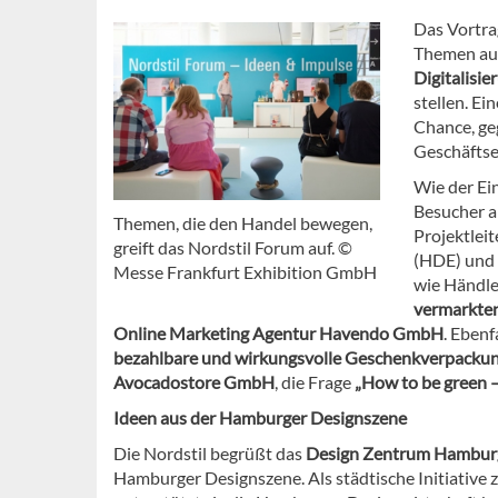
Das Vortra
Themen auf
Digitalisie
stellen. E
Chance, ge
Geschäftser
Wie der Ei
Besucher a
Themen, die den Handel bewegen,
Projektlei
greift das Nordstil Forum auf. ©
(HDE) und 
Messe Frankfurt Exhibition GmbH
wie Händl
vermarkte
Online Marketing Agentur Havendo GmbH
. Eben
bezahlbare und wirkungsvolle Geschenkverpack
Avocadostore GmbH
, die Frage
„How to be green 
Ideen aus der Hamburger Designszene
Die Nordstil begrüßt das
Design Zentrum Hambur
Hamburger Designszene. Als städtische Initiative 