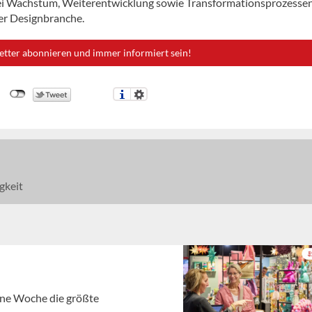
bei Wachstum, Weiterentwicklung sowie Transformationsprozesse
der Designbranche.
etter abonnieren und immer informiert sein!
gkeit
gene Woche die größte