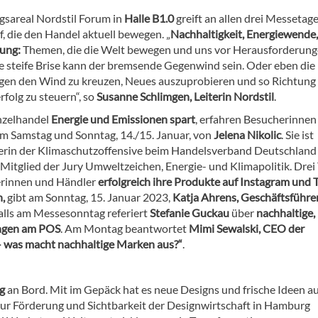
gsareal Nordstil Forum in
Halle B1.0
greift an allen drei Messetag
, die den Handel aktuell bewegen. „
Nachhaltigkeit, Energiewende,
rung:
Themen, die die Welt bewegen und uns vor Herausforderun
ine steife Brise kann der bremsende Gegenwind sein. Oder eben die
gen den Wind zu kreuzen, Neues auszuprobieren und so Richtung
folg zu steuern“, so
Susanne Schlimgen, Leiterin Nordstil
.
nzelhandel
Energie und Emissionen spart
, erfahren Besucherinnen
m Samstag und Sonntag, 14./15. Januar, von
Jelena Nikolic
. Sie ist
terin der Klimaschutzoffensive beim Handelsverband Deutschland e
Mitglied der Jury Umweltzeichen, Energie- und Klimapolitik. Drei 
erinnen und Händler
erfolgreich ihre Produkte auf Instagram und 
n,
gibt am Sonntag, 15. Januar 2023,
Katja Ahrens, Geschäftsführer
falls am Messesonntag referiert
Stefanie Guckau
über
nachhaltige,
ungen am POS
. Am Montag beantwortet
Mimi Sewalski, CEO der
– was macht nachhaltige Marken aus?“
.
g
an Bord. Mit im Gepäck hat es neue Designs und frische Ideen au
zur Förderung und Sichtbarkeit der Designwirtschaft in Hamburg