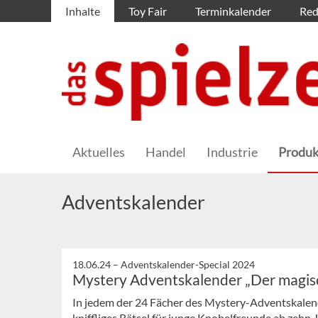
Inhalte
Toy Fair
Terminkalender
Red
Aktuelles
Handel
Industrie
Produk
Adventskalender
18.06.24 –
Adventskalender-Special 2024
Mystery Adventskalender „Der magis
In jedem der 24 Fächer des Mystery-Adventskalen
kniffliges Rätsel für junge Knobelfreunde ab zehn 