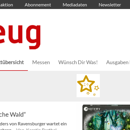
aktion
Abonnement
Mediadaten
Newsletter
tübersicht
Messen
Wünsch Dir Was!
Ausgaben 
che Wald“
ders von Ravensburger wartet ein
Jahren.
Von Kerstin Barthel