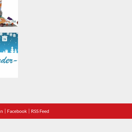
In
Facebook
RSS Feed