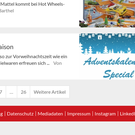
 Mattel kommt bei Hot Wheels-
Barthel
aison
so zur Vorweihnachtszeit wie ein
elwaren erfreuen sich ...
Von
7
…
26
Weitere Artikel
ag
Datenschutz
Mediadaten
Impressum
Instagram
Linked