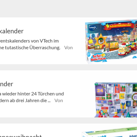
skalender
ventskalenders von VTech im
ne tutastische Überraschung.
Von
ender
 wieder hinter 24 Türchen und
rn ab drei Jahren die ...
Von
chneeweihnacht