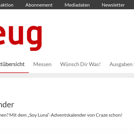
aktion
Abonnement
Mediadaten
Newsletter
tübersicht
Messen
Wünsch Dir Was!
Ausgaben 
nder
en? Mit dem „Soy Luna“-Adventskalender von Craze schon!