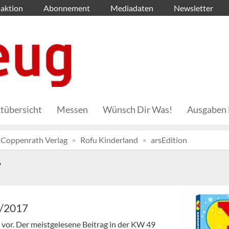
aktion
Abonnement
Mediadaten
Newsletter
tübersicht
Messen
Wünsch Dir Was!
Ausgaben 
Coppenrath Verlag
Rofu Kinderland
arsEdition
7
9/2017
en vor. Der meistgelesene Beitrag in der KW 49