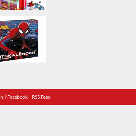
In
Facebook
RSS Feed