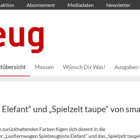
aktion
Abonnement
Mediadaten
Newsletter
tübersicht
Messen
Wünsch Dir Was!
Ausgaben 
lefant“ und „Spielzelt taupe“ von sma
n zurückhaltenden Farben fügen sich dezent in die
r „Lauflernwagen Spielzeugkiste Elefant“ und das „Spielzelt taupe