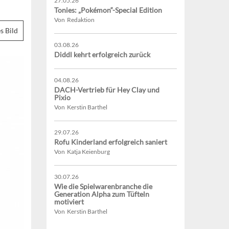
27.05.26
Tonies: „Pokémon“-Special Edition
Von Redaktion
s Bild
03.08.26
Diddl kehrt erfolgreich zurück
04.08.26
DACH-Vertrieb für Hey Clay und
Pixio
Von Kerstin Barthel
29.07.26
Rofu Kinderland erfolgreich saniert
Von Katja Keienburg
30.07.26
Wie die Spielwarenbranche die
Generation Alpha zum Tüfteln
motiviert
Von Kerstin Barthel