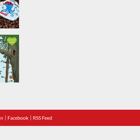
In
Facebook
RSS Feed