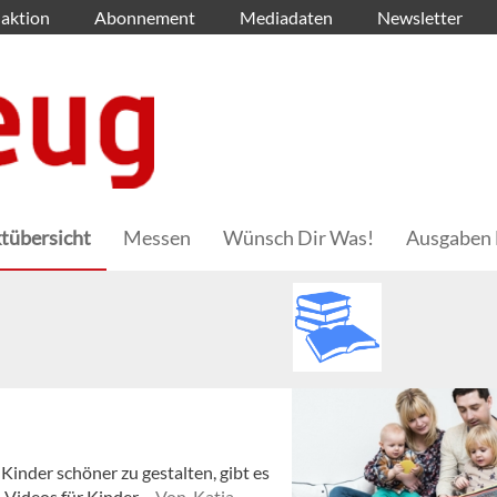
aktion
Abonnement
Mediadaten
Newsletter
tübersicht
Messen
Wünsch Dir Was!
Ausgaben 
nder schöner zu gestalten, gibt es
-Videos für Kinder.
Von Katja