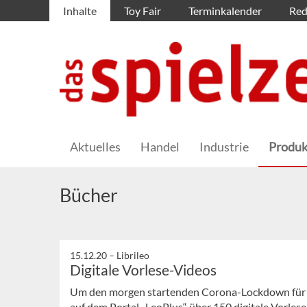
Inhalte
Toy Fair
Terminkalender
Red
Aktuelles
Handel
Industrie
Produk
Bücher
15.12.20 –
Librileo
Digitale Vorlese-Videos
Um den morgen startenden Corona-Lockdown für Ki
auf dem Portal „LeoPlus“ über 150 digitale Vorlese