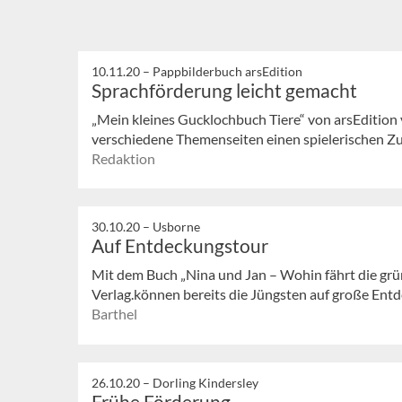
10.11.20 –
Pappbilderbuch arsEdition
Sprachförderung leicht gemacht
„Mein kleines Gucklochbuch Tiere“ von arsEdition 
verschiedene Themenseiten einen spielerischen Zug
Redaktion
30.10.20 –
Usborne
Auf Entdeckungstour
Mit dem Buch „Nina und Jan – Wohin fährt die gr
Verlag.können bereits die Jüngsten auf große Ent
Barthel
26.10.20 –
Dorling Kindersley
Frühe Förderung