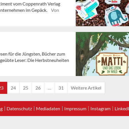
timent vom Coppenrath Verlag
s Unternehmen im Gepäck.
Von
en für die Jüngsten, Bücher zum
 geübte Leser: Die Herbstneuheiten
23
24
25
26
…
31
Weitere Artikel
ag
Datenschutz
Mediadaten
Impressum
Instagram
Linked