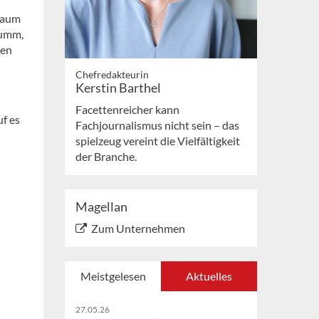
sbaum
krumm,
nen
Chefredakteurin
Kerstin Barthel
Facettenreicher kann
uf es
Fachjournalismus nicht sein – das
spielzeug vereint die Vielfältigkeit
der Branche.
Magellan
Zum Unternehmen
Meistgelesen
Aktuelles
27.05.26