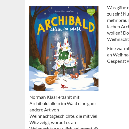
Was gäbe d
zu sein! Nu
mehr braun
lachen Arc
wollen? Do
Weihnach
Eine warmh
an Weihnac
Gespenst wi
Norman Klaar erzählt mit
Archibald allein im Wald eine ganz
andere Art von
Weihnachtsgeschichte, die mit viel
Witz zeigt, worauf es an
Weihnachten wirklich ankommt. ©