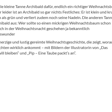
ie kleine Tanne Archibald dafür, endlich ein richtiger Weihnacht
r leider ist an Archibald so gar nichts Festliches: Er ist klein und 
 als grün und verliert zudem noch seine Nadeln. Die anderen Tan
hibald aus: Wer sollte so einen mickrigen Weihnachtsbaum schon
ch in der Weihnachtsnacht geschehen ja bekanntlich
tswunder
erzige und lustig gereimte Weihnachtsgeschichte, die zeigt, wora
hten wirklich ankommt – mit Bildern der Illustratorin von „Das
ll bleiben“ und „Pip – Eine Taube packt’s an“.