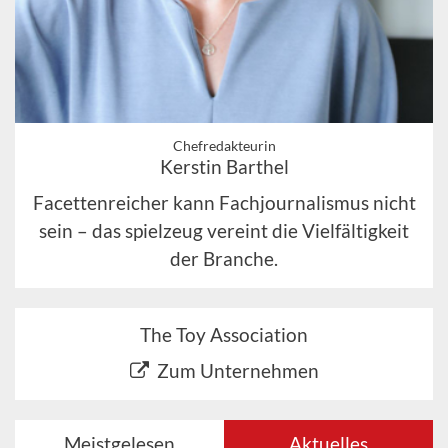
Chefredakteurin
Kerstin Barthel
Facettenreicher kann Fachjournalismus nicht
sein – das spielzeug vereint die Vielfältigkeit
der Branche.
The Toy Association
Zum Unternehmen
Meistgelesen
Aktuelles