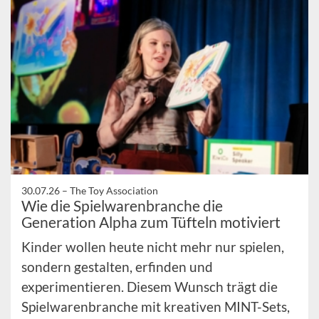
30.07.26 –
The Toy Association
Wie die Spielwarenbranche die
Generation Alpha zum Tüfteln motiviert
Kinder wollen heute nicht mehr nur spielen,
sondern gestalten, erfinden und
experimentieren. Diesem Wunsch trägt die
Spielwarenbranche mit kreativen MINT-Sets,