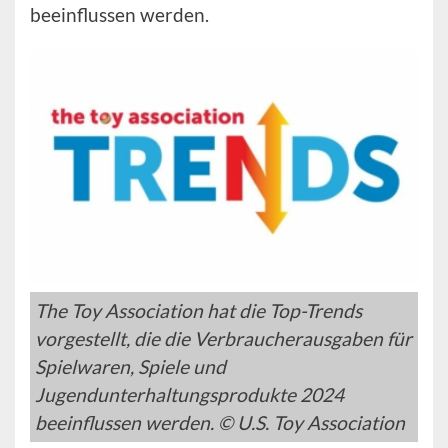
beeinflussen werden.
The Toy Association hat die Top-Trends
vorgestellt, die die Verbraucherausgaben für
Spielwaren, Spiele und
Jugendunterhaltungsprodukte 2024
beeinflussen werden. © U.S. Toy Association