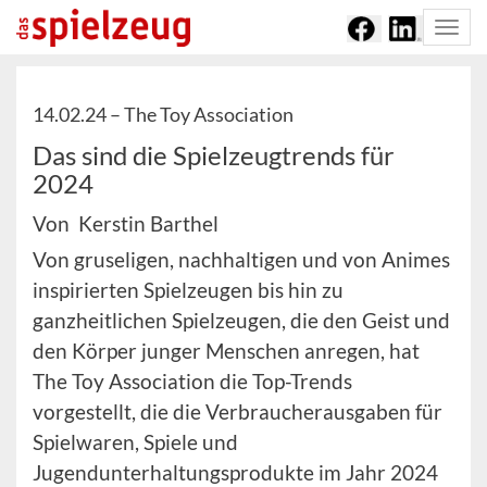
Togg
navi
14.02.24 –
The Toy Association
Das sind die Spielzeugtrends für
2024
Von Kerstin Barthel
Von gruseligen, nachhaltigen und von Animes
inspirierten Spielzeugen bis hin zu
ganzheitlichen Spielzeugen, die den Geist und
den Körper junger Menschen anregen, hat
The Toy Association die Top-Trends
vorgestellt, die die Verbraucherausgaben für
Spielwaren, Spiele und
Jugendunterhaltungsprodukte im Jahr 2024