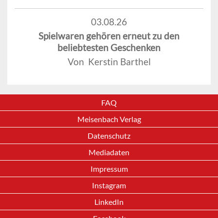
03.08.26
Spielwaren gehören erneut zu den
beliebtesten Geschenken
Von Kerstin Barthel
FAQ
Meisenbach Verlag
Datenschutz
Mediadaten
Impressum
Instagram
LinkedIn