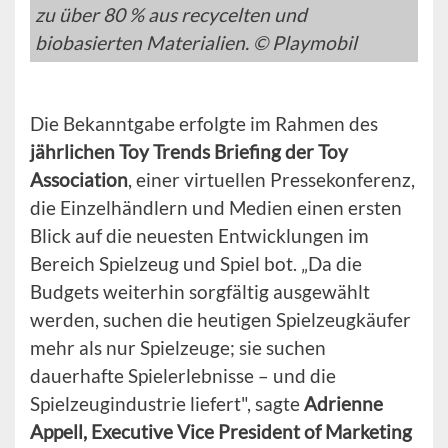
zu über 80 % aus recycelten und
biobasierten Materialien. © Playmobil
Die Bekanntgabe erfolgte im Rahmen des
jährlichen Toy Trends Briefing der Toy
Association
, einer virtuellen Pressekonferenz,
die Einzelhändlern und Medien einen ersten
Blick auf die neuesten Entwicklungen im
Bereich Spielzeug und Spiel bot. „Da die
Budgets weiterhin sorgfältig ausgewählt
werden, suchen die heutigen Spielzeugkäufer
mehr als nur Spielzeuge; sie suchen
dauerhafte Spielerlebnisse – und die
Spielzeugindustrie liefert", sagte
Adrienne
Appell, Executive Vice President of Marketing