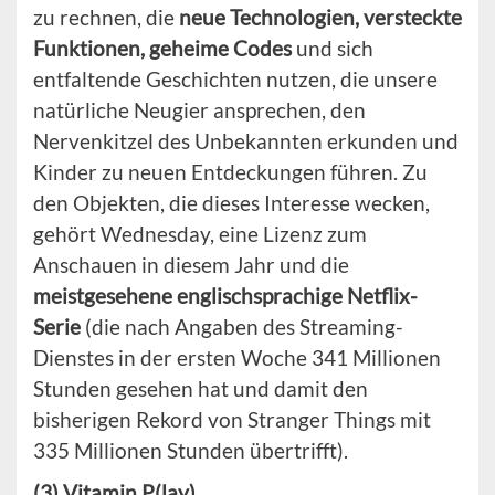
zu rechnen, die
neue Technologien, versteckte
Funktionen, geheime Codes
und sich
entfaltende Geschichten nutzen, die unsere
natürliche Neugier ansprechen, den
Nervenkitzel des Unbekannten erkunden und
Kinder zu neuen Entdeckungen führen. Zu
den Objekten, die dieses Interesse wecken,
gehört Wednesday, eine Lizenz zum
Anschauen in diesem Jahr und die
meistgesehene englischsprachige Netflix-
Serie
(die nach Angaben des Streaming-
Dienstes in der ersten Woche 341 Millionen
Stunden gesehen hat und damit den
bisherigen Rekord von Stranger Things mit
335 Millionen Stunden übertrifft).
(3) Vitamin P(lay)