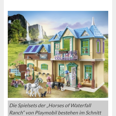
Die Spielsets der „Horses of Waterfall
Ranch“ von Playmobil bestehen im Schnitt