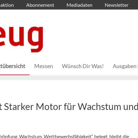
aktion
Abonnement
Mediadaten
Newsletter
tübersicht
Messen
Wünsch Dir Was!
Ausgaben 
t Starker Motor für Wachstum un
chöpfung, Wachstum, Wettbewerbsfähigkeit“ belegt, bleibt die