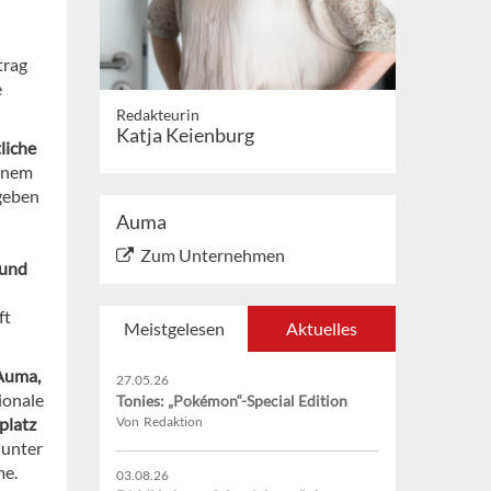
trag
e
Redakteurin
Katja Keienburg
liche
einem
geben
Auma
Zum Unternehmen
und
ft
Meistgelesen
Aktuelles
 Auma,
27.05.26
ionale
Tonies: „Pokémon“-Special Edition
platz
Von Redaktion
 unter
me.
03.08.26