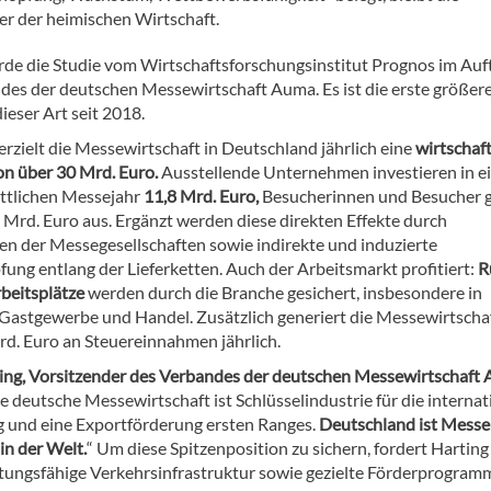
er der heimischen Wirtschaft.
urde die Studie vom Wirtschaftsforschungsinstitut Prognos im Auf
des der deutschen Messewirtschaft Auma. Es ist die erste größer
ieser Art seit 2018.
rzielt die Messewirtschaft in Deutschland jährlich eine
wirtschaft
n über 30 Mrd. Euro.
Ausstellende Unternehmen investieren in 
ttlichen Messejahr
11,8 Mrd. Euro,
Besucherinnen und Besucher 
9 Mrd. Euro aus. Ergänzt werden diese direkten Effekte durch
nen der Messegesellschaften sowie indirekte und induzierte
ung entlang der Lieferketten. Auch der Arbeitsmarkt profitiert:
R
beitsplätze
werden durch die Branche gesichert, insbesondere in
 Gastgewerbe und Handel. Zusätzlich generiert die Messewirtscha
rd. Euro an Steuereinnahmen jährlich.
ting, Vorsitzender des Verbandes der deutschen Messewirtschaft
e deutsche Messewirtschaft ist Schlüsselindustrie für die internat
 und eine Exportförderung ersten Ranges.
Deutschland ist Messe
n der Welt.
“ Um diese Spitzenposition zu sichern, fordert Harting
tungsfähige Verkehrsinfrastruktur sowie gezielte Förderprogram