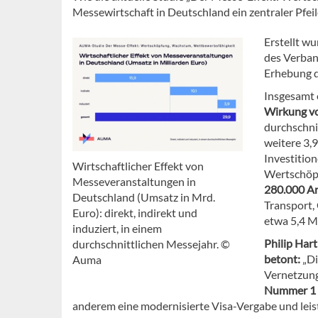
Messewirtschaft in Deutschland ein zentraler Pfeil
Erstellt w
des Verban
Erhebung d
Insgesamt e
Wirkung vo
durchschni
weitere 3,
Investitio
Wirtschaftlicher Effekt von
Wertschöpf
Messeveranstaltungen in
280.000 Ar
Deutschland (Umsatz in Mrd.
Transport,
Euro): direkt, indirekt und
etwa 5,4 M
induziert, in einem
Philip Har
durchschnittlichen Messejahr. ©
betont:
„Di
Auma
Vernetzung
Nummer 1 i
anderem eine modernisierte Visa-Vergabe und leis