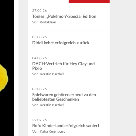
27.05.26
Tonies: „Pokémon“-Special Edition
Von Redaktion
03.08.26
Diddl kehrt erfolgreich zurück
04.08.26
DACH-Vertrieb für Hey Clay und
Pixio
Von Kerstin Barthel
03.08.26
Spielwaren gehören erneut zu den
beliebtesten Geschenken
Von Kerstin Barthel
29.07.26
Rofu Kinderland erfolgreich saniert
Von Katja Keienburg