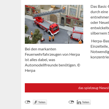
Das Basic-
durch eine
entnehmen 
oder Neuei
entwickelt
silbernem S
Herpa-Basi
Einzelteile
Bei den markanten
Notwendige
Feuerwehrfahrzeugen von Herpa
konzentrier
ist alles dabei, was
Automodellfreunde benötigen. ©
Herpa
das spielzeug-Newsl