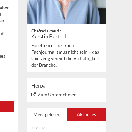
 aber
l
uer
u
Chefredakteurin
uf
Kerstin Barthel
Facettenreicher kann
Fachjournalismus nicht sein – das
les
spielzeug vereint die Vielfältigkeit
der Branche.
Herpa
Zum Unternehmen
Meistgelesen
Aktuelles
27.05.26