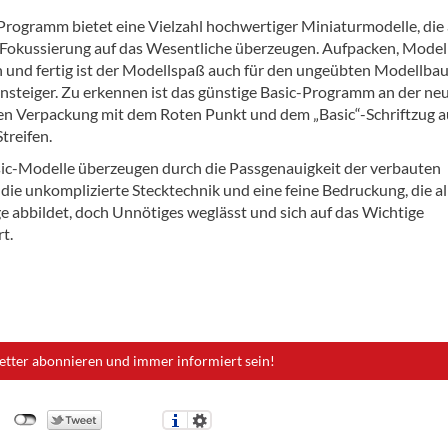
Programm bietet eine Vielzahl hochwertiger Miniaturmodelle, die
 Fokussierung auf das Wesentliche überzeugen. Aufpacken, Model
und fertig ist der Modellspaß auch für den ungeübten Modellba
nsteiger. Zu erkennen ist das günstige Basic-Programm an der ne
en Verpackung mit dem Roten Punkt und dem „Basic“-Schriftzug a
treifen.
c-Modelle überzeugen durch die Passgenauigkeit der verbauten
, die unkomplizierte Stecktechnik und eine feine Bedruckung, die al
 abbildet, doch Unnötiges weglässt und sich auf das Wichtige
t.
etter abonnieren und immer informiert sein!