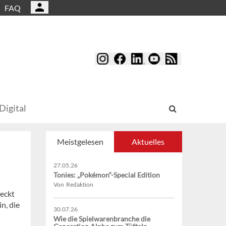
FAQ
Digital
Meistgelesen
Aktuelles
27.05.26
Tonies: „Pokémon“-Special Edition
Von Redaktion
deckt
n, die
30.07.26
Wie die Spielwarenbranche die