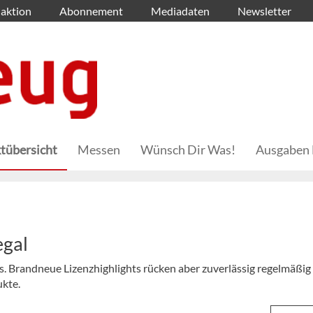
aktion
Abonnement
Mediadaten
Newsletter
tübersicht
Messen
Wünsch Dir Was!
Ausgaben 
egal
s. Brandneue Lizenzhighlights rücken aber zuverlässig regelmäßig
ukte.