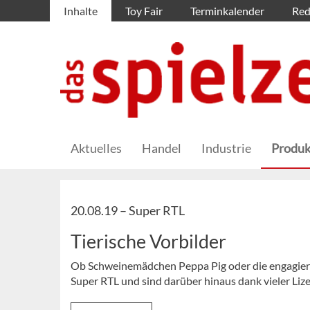
Inhalte
Toy Fair
Terminkalender
Red
Aktuelles
Handel
Industrie
Produk
20.08.19 –
Super RTL
Tierische Vorbilder
Ob Schweinemädchen Peppa Pig oder die engagierte
Super RTL und sind darüber hinaus dank vieler Li