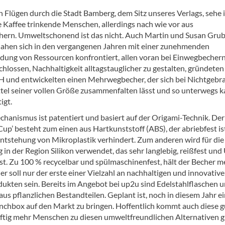
n Flügen durch die Stadt Bamberg, dem Sitz unseres Verlags, sehe 
e Kaffee trinkende Menschen, allerdings nach wie vor aus
ern. Umweltschonend ist das nicht. Auch Martin und Susan Grub
ahen sich in den vergangenen Jahren mit einer zunehmenden
ung von Ressourcen konfrontiert, allen voran bei Einwegbechern
hlossen, Nachhaltigkeit alltagstauglicher zu gestalten, gründeten
und entwickelten einen Mehrwegbecher, der sich bei Nichtgebr
ittel seiner vollen Größe zusammenfalten lässt und so unterwegs 
igt.
chanismus ist patentiert und basiert auf der Origami-Technik. De
up’ besteht zum einen aus Hartkunststoff (ABS), der abriebfest is
Entstehung von Mikroplastik verhindert. Zum anderen wird für die
 in der Region Silikon verwendet, das sehr langlebig, reißfest und
ist. Zu 100 % recycelbar und spülmaschinenfest, hält der Becher 
er soll nur der erste einer Vielzahl an nachhaltigen und innovativ
dukten sein. Bereits im Angebot bei up2u sind Edelstahlflaschen 
us pflanzlichen Bestandteilen. Geplant ist, noch in diesem Jahr e
unchbox auf den Markt zu bringen. Hoffentlich kommt auch diese g
ftig mehr Menschen zu diesen umweltfreundlichen Alternativen gr