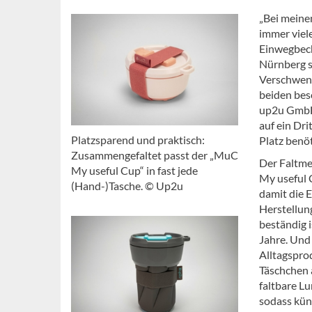
„Bei meine
immer viel
Einwegbech
Nürnberg s
Verschwend
beiden besc
up2u GmbH 
auf ein Dr
Platzsparend und praktisch:
Platz benöt
Zusammengefaltet passt der „MuC
Der Faltme
My useful Cup“ in fast jede
My useful C
(Hand-)Tasche. © Up2u
damit die 
Herstellung
beständig 
Jahre. Und 
Alltagspro
Täschchen a
faltbare L
sodass kün