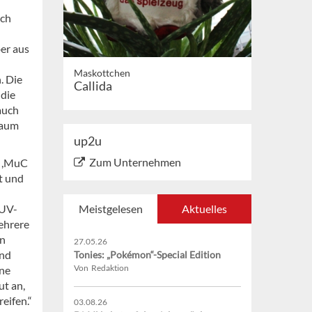
ich
er aus
Maskottchen
. Die
Callida
 die
auch
kaum
up2u
Zum Unternehmen
r ,MuC
t und
 UV-
Meistgelesen
Aktuelles
mehrere
en
27.05.26
und
Tonies: „Pokémon“-Special Edition
Von Redaktion
ine
ut an,
eifen.“
03.08.26