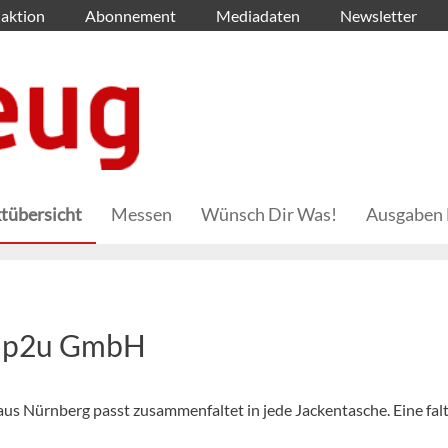
aktion
Abonnement
Mediadaten
Newsletter
tübersicht
Messen
Wünsch Dir Was!
Ausgaben 
 up2u GmbH
 Nürnberg passt zusammenfaltet in jede Jackentasche. Eine fal