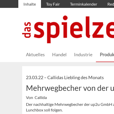
Inhalte
Toy Fair
Terminkalender
Red
Aktuelles
Handel
Industrie
Produk
23.03.22 –
Callidas Liebling des Monats
Mehrwegbecher von der
Von Callida
Der nachhaltige Mehrwegbecher der up2u GmbH aus
Lunchbox soll folgen.