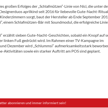
s großen Erfolges der „Schlafmützen“-Linie von Nici, die unter de
Designerduos aprilkind seit 2016 für liebevolle Gute-Nacht-Ritual
Kinderzimmern sorgt, baut der Hersteller ab Ende September 201
“, einem Schlafmützen-Bär mit Soundmodul, die erfolgreiche Linie
“ erzählt sieben Gute-Nacht-Geschichten, sobald ein Knopf auf 
er linken Fuß gedrückt wird. Im Rahmen einer TV-Kampagne im
und Dezember wird „Schlummsi“ aufmerksamkeitsstark beworbe
e-Aktivitäten sowie ein starker Auftritt am POS sind geplant.
etter abonnieren und immer informiert sein!