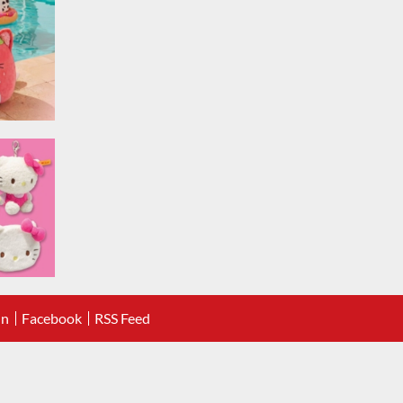
In
Facebook
RSS Feed