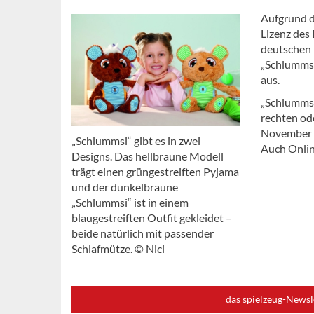
Aufgrund de
Lizenz des 
deutschen 
„Schlummsi
aus.
„Schlummsi
rechten od
November 
„Schlummsi“ gibt es in zwei
Auch Onlin
Designs. Das hellbraune Modell
trägt einen grüngestreiften Pyjama
und der dunkelbraune
„Schlummsi“ ist in einem
blaugestreiften Outfit gekleidet –
beide natürlich mit passender
Schlafmütze. © Nici
das spielzeug-Newsl