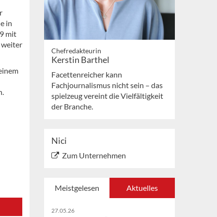
r
e in
9 mit
 weiter
Chefredakteurin
Kerstin Barthel
seinem
Facettenreicher kann
Fachjournalismus nicht sein – das
n.
spielzeug vereint die Vielfältigkeit
der Branche.
Nici
Zum Unternehmen
Meistgelesen
Aktuelles
27.05.26