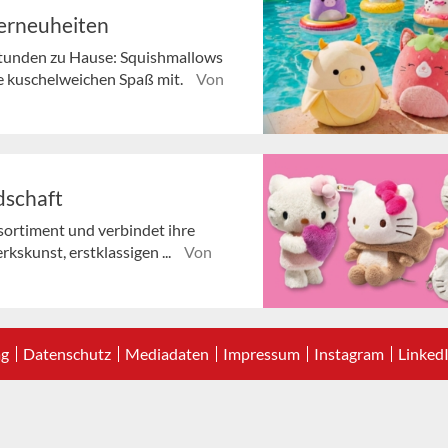
erneuheiten
Stunden zu Hause: Squishmallows
e kuschelweichen Spaß mit.
Von
ndschaft
tsortiment und verbindet ihre
rkskunst, erstklassigen ...
Von
ag
Datenschutz
Mediadaten
Impressum
Instagram
Linked