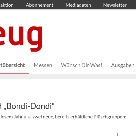
aktion
Abonnement
Mediadaten
Newsletter
tübersicht
Messen
Wünsch Dir Was!
Ausgaben 
d „Bondi-Dondi“
iesem Jahr u. a. zwei neue, bereits erhältliche Plüschgruppen: