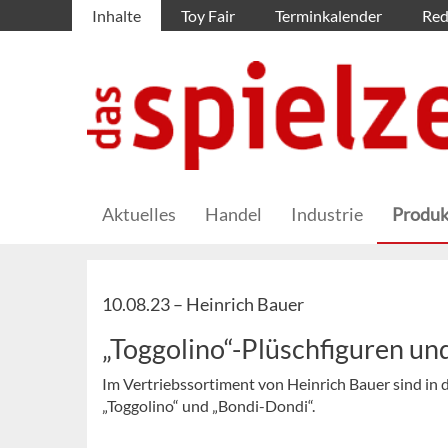
Inhalte
Toy Fair
Terminkalender
Red
Aktuelles
Handel
Industrie
Produk
10.08.23 –
Heinrich Bauer
„Toggolino“-Plüschfiguren un
Im Vertriebssortiment von Heinrich Bauer sind in d
„Toggolino“ und „Bondi-Dondi“.