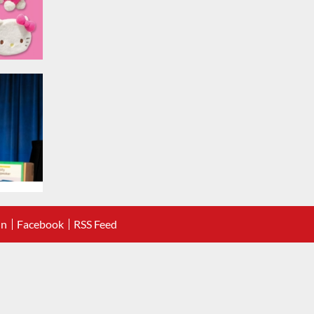
In
Facebook
RSS Feed