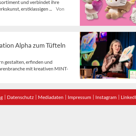
tsortiment und verbindet ihre
rkskunst, erstklassigen ...
Von
ation Alpha zum Tüfteln
n gestalten, erfinden und
arenbranche mit kreativen MINT-
ag
Datenschutz
Mediadaten
Impressum
Instagram
Linked