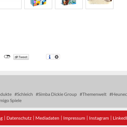
odukte
Schleich
Simba Dickie Group
Themenwelt
Heunec
igo Spiele
ag
Datenschutz
Mediadaten
Impressum
Instagram
Linked