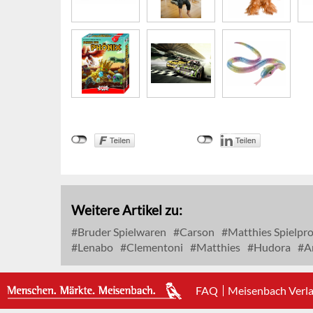
Weitere Artikel zu:
Bruder Spielwaren
Carson
Matthies Spielpr
Lenabo
Clementoni
Matthies
Hudora
Am
FAQ
Meisenbach Verl