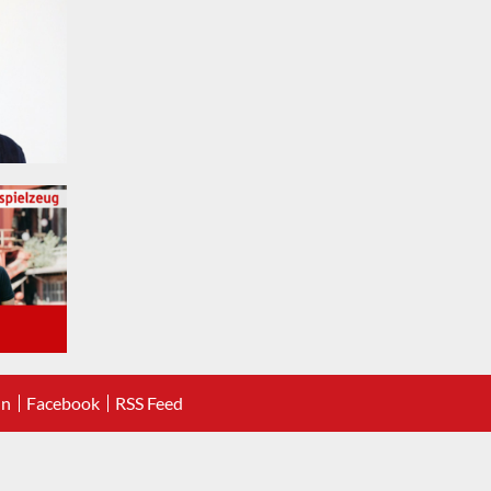
In
Facebook
RSS Feed