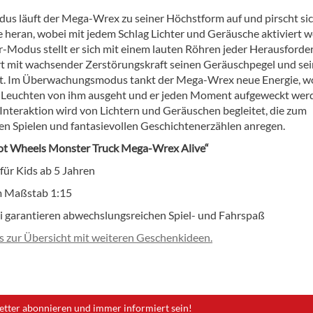
us läuft der Mega-Wrex zu seiner Höchstform auf und pirscht si
e heran, wobei mit jedem Schlag Lichter und Geräusche aktiviert 
-Modus stellt er sich mit einem lauten Röhren jeder Herausforde
rt mit wachsender Zerstörungskraft seinen Geräuschpegel und se
st. Im Überwachungsmodus tankt der Mega-Wrex neue Energie, w
s Leuchten von ihm ausgeht und er jeden Moment aufgeweckt wer
 Interaktion wird von Lichtern und Geräuschen begleitet, die zum
n Spielen und fantasievollen Geschichtenerzählen anregen.
ot Wheels Monster Truck Mega-Wrex Alive“
 für Kids ab 5 Jahren
im Maßstab 1:15
i garantieren abwechslungsreichen Spiel- und Fahrspaß
es zur Übersicht mit weiteren Geschenkideen.
etter abonnieren und immer informiert sein!