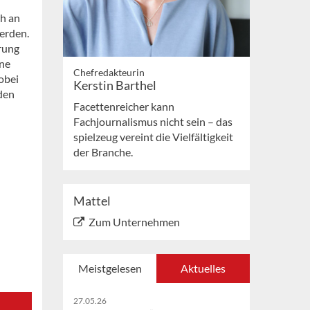
ch an
werden.
rung
ine
Chefredakteurin
obei
Kerstin Barthel
den
Facettenreicher kann
Fachjournalismus nicht sein – das
spielzeug vereint die Vielfältigkeit
der Branche.
Mattel
Zum Unternehmen
Meistgelesen
Aktuelles
27.05.26