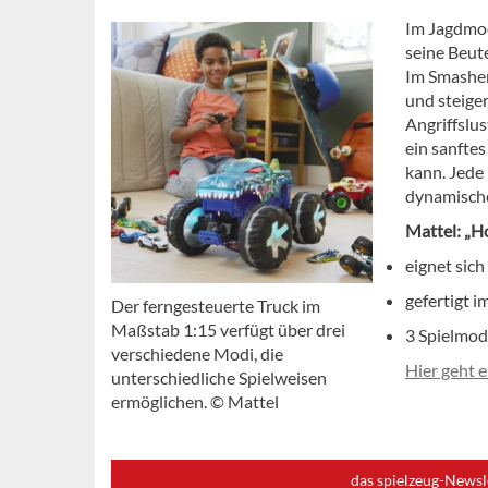
Im Jagdmod
seine Beut
Im Smasher
und steige
Angriffslu
ein sanfte
kann. Jede
dynamische
Mattel: „H
eignet sich
gefertigt 
Der ferngesteuerte Truck im
Maßstab 1:15 verfügt über drei
3 Spielmod
verschiedene Modi, die
Hier geht 
unterschiedliche Spielweisen
ermöglichen. © Mattel
das spielzeug-Newsl