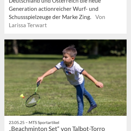
Deutschland und Österreich die neue
Generation actionreicher Wurf- und
Schussspielzeuge der Marke Zing.
Von
Larissa Terwart
23.05.25 –
MTS Sportartikel
„Beachminton Set“ von Talbot-Torro