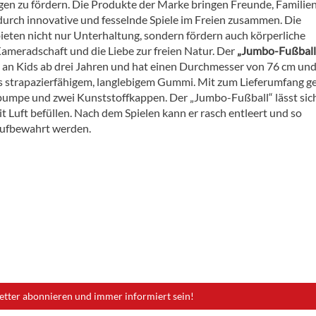
en zu fördern. Die Produkte der Marke bringen Freunde, Familie
urch innovative und fesselnde Spiele im Freien zusammen. Die
ieten nicht nur Unterhaltung, sondern fördern auch körperliche
Kameradschaft und die Liebe zur freien Natur. Der
„Jumbo-Fußball
h an Kids ab drei Jahren und
hat einen Durchmesser von 76 cm un
s strapazierfähigem, langlebigem Gummi. Mit zum Lieferumfang g
umpe und zwei Kunststoffkappen. Der „Jumbo-Fußball“ lässt sic
 Luft befüllen. Nach dem Spielen kann er rasch entleert und so
aufbewahrt werden.
etter abonnieren und immer informiert sein!