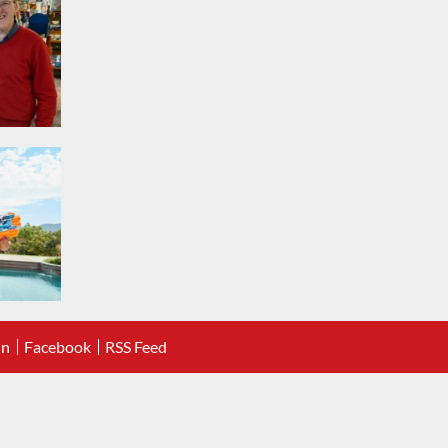
In
Facebook
RSS Feed