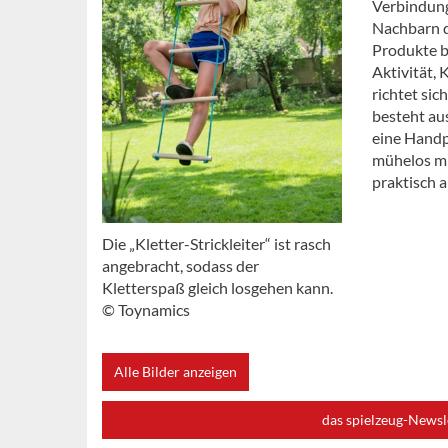
Verbindung
Nachbarn d
Produkte b
Aktivität, 
richtet sic
besteht au
eine Handp
mühelos mit
praktisch 
Die „Kletter-Strickleiter“ ist rasch
angebracht, sodass der
Kletterspaß gleich losgehen kann.
© Toynamics
Alle Bilder anzeigen
das spielzeug-Newsl