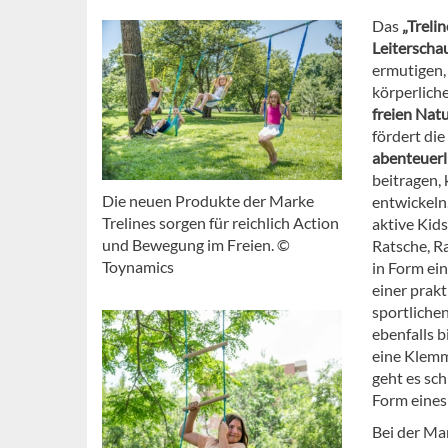
Das
„Treli
Leiterscha
ermutigen,
körperlich
freien Nat
fördert die
abenteuerl
beitragen,
Die neuen Produkte der Marke
entwickeln.
Trelines sorgen für reichlich Action
aktive Kids
und Bewegung im Freien. ©
Ratsche, R
Toynamics
in Form ei
einer prak
sportlichen
ebenfalls b
eine Klemme
geht es sc
Form eines
Bei der M