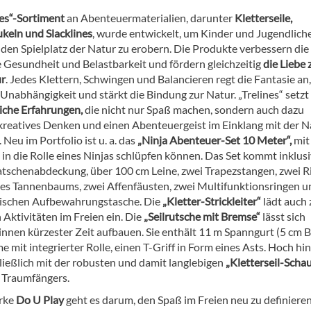
nes“-Sortiment
an Abenteuermaterialien, darunter
Kletterseile,
ukeln und Slacklines
, wurde entwickelt, um Kinder und Jugendlich
 den Spielplatz der Natur zu erobern. Die Produkte verbessern die
e Gesundheit und Belastbarkeit und fördern gleichzeitig
die Liebe 
ur
. Jedes Klettern, Schwingen und Balancieren regt die Fantasie an,
 Unabhängigkeit und stärkt die Bindung zur Natur. „Trelines“ setzt
iche Erfahrungen,
die nicht nur Spaß machen, sondern auch dazu
 kreatives Denken und einen Abenteuergeist im Einklang mit der N
 Neu im Portfolio ist u. a. das
„Ninja Abenteuer-Set 10 Meter“,
mit
 in die Rolle eines Ninjas schlüpfen können. Das Set kommt inklus
atschenabdeckung, über 100 cm Leine, zwei Trapezstangen, zwei 
nes Tannenbaums, zwei Affenfäusten, zwei Multifunktionsringen u
tischen Aufbewahrungstasche. Die
„Kletter-Strickleiter“
lädt auch 
 Aktivitäten im Freien ein. Die
„Seilrutsche mit Bremse“
lässt sich
innen kürzester Zeit aufbauen. Sie enthält 11 m Spanngurt (5 cm Br
 mit integrierter Rolle, einen T-Griff in Form eines Asts. Hoch hi
hließlich mit der robusten und damit langlebigen
„Kletterseil-Scha
 Traumfängers.
arke
Do U Play
geht es darum, den Spaß im Freien neu zu definiere