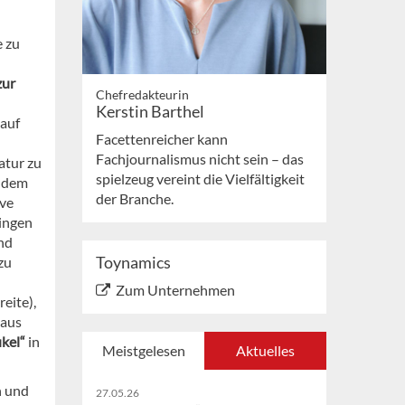
e zu
zur
Chefredakteurin
Kerstin Barthel
 auf
Facettenreicher kann
Fachjournalismus nicht sein – das
atur zu
spielzeug vereint die Vielfältigkeit
 dem
der Branche.
ive
Ringen
nd
Toynamics
zu
Zum Unternehmen
eite),
naus
ukel“
in
Meistgelesen
Aktuelles
n und
27.05.26