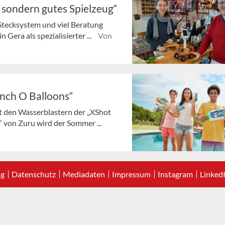
, sondern gutes Spielzeug“
Stecksystem und viel Beratung
 Gera als spezialisierter ...
Von
unch O Balloons“
t den Wasserblastern der „XShot
 von Zuru wird der Sommer ...
ag
Datenschutz
Mediadaten
Impressum
Instagram
Linked