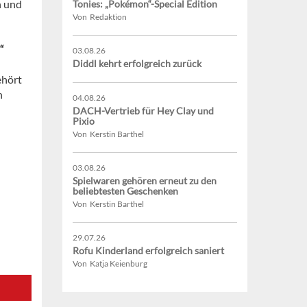
n und
Tonies: „Pokémon“-Special Edition
Von Redaktion
“
03.08.26
d
Diddl kehrt erfolgreich zurück
ehört
h
04.08.26
DACH-Vertrieb für Hey Clay und
Pixio
Von Kerstin Barthel
03.08.26
Spielwaren gehören erneut zu den
beliebtesten Geschenken
Von Kerstin Barthel
29.07.26
Rofu Kinderland erfolgreich saniert
Von Katja Keienburg