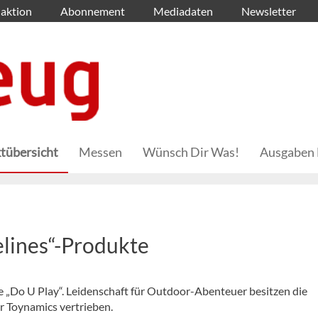
aktion
Abonnement
Mediadaten
Newsletter
tübersicht
Messen
Wünsch Dir Was!
Ausgaben 
elines“-Produkte
ke „Do U Play“. Leidenschaft für Outdoor-Abenteuer besitzen die
r Toynamics vertrieben.