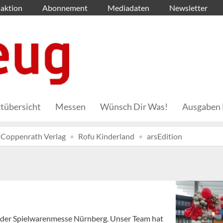
aktion
Abonnement
Mediadaten
Newsletter
tübersicht
Messen
Wünsch Dir Was!
Ausgaben 
Coppenrath Verlag
Rofu Kinderland
arsEdition
abe der Spielwarenmesse Nürnberg. Unser Team hat