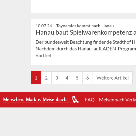
10.07.24 –
Toynamics kommt nach Hanau
Hanau baut Spielwarenkompetenz 
Der bundesweit Beachtung findende Stadthof Ha
Nachdem durch das Hanau-aufLADEN-Programm v
Barthel
1
2
3
4
5
6
Weitere Artikel
FAQ
Meisenbach Verl