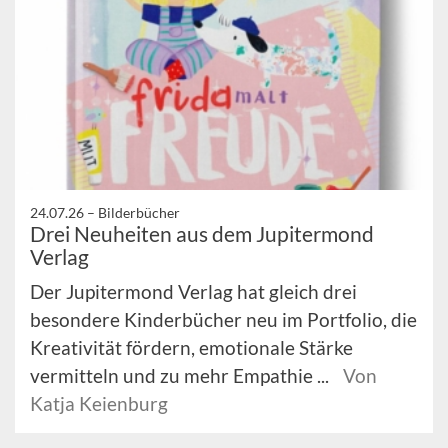
24.07.26 –
Bilderbücher
Drei Neuheiten aus dem Jupitermond
Verlag
Der Jupitermond Verlag hat gleich drei
besondere Kinderbücher neu im Portfolio, die
Kreativität fördern, emotionale Stärke
vermitteln und zu mehr Empathie ...
Von
Katja Keienburg