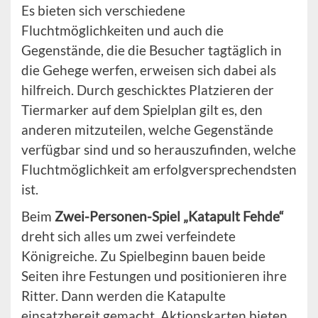
Es bieten sich verschiedene
Fluchtmöglichkeiten und auch die
Gegenstände, die die Besucher tagtäglich in
die Gehege werfen, erweisen sich dabei als
hilfreich. Durch geschicktes Platzieren der
Tiermarker auf dem Spielplan gilt es, den
anderen mitzuteilen, welche Gegenstände
verfügbar sind und so herauszufinden, welche
Fluchtmöglichkeit am erfolgversprechendsten
ist.
Beim
Zwei-Personen-Spiel „Katapult Fehde“
dreht sich alles um zwei verfeindete
Königreiche. Zu Spielbeginn bauen beide
Seiten ihre Festungen und positionieren ihre
Ritter. Dann werden die Katapulte
einsatzbereit gemacht, Aktionskarten bieten