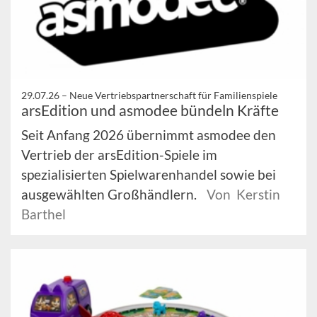
29.07.26 –
Neue Vertriebspartnerschaft für Familienspiele
arsEdition und asmodee bündeln Kräfte
Seit Anfang 2026 übernimmt asmodee den
Vertrieb der arsEdition-Spiele im
spezialisierten Spielwarenhandel sowie bei
ausgewählten Großhändlern.
Von Kerstin
Barthel