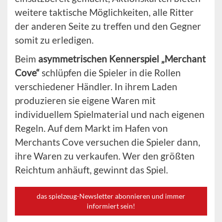
weitere taktische Möglichkeiten, alle Ritter
der anderen Seite zu treffen und den Gegner
somit zu erledigen.
Beim
asymmetrischen Kennerspiel „Merchant
Cove“
schlüpfen die Spieler in die Rollen
verschiedener Händler. In ihrem Laden
produzieren sie eigene Waren mit
individuellem Spielmaterial und nach eigenen
Regeln. Auf dem Markt im Hafen von
Merchants Cove versuchen die Spieler dann,
ihre Waren zu verkaufen. Wer den größten
Reichtum anhäuft, gewinnt das Spiel.
das spielzeug-Newsletter abonnieren und immer
informiert sein!