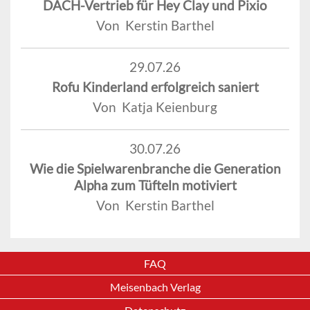
DACH-Vertrieb für Hey Clay und Pixio
Von Kerstin Barthel
29.07.26
Rofu Kinderland erfolgreich saniert
Von Katja Keienburg
30.07.26
Wie die Spielwarenbranche die Generation
Alpha zum Tüfteln motiviert
Von Kerstin Barthel
FAQ
Meisenbach Verlag