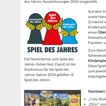
des Jahres-Auszeichnungen 2026 vorgestellt.
Auf dem Yo
sowie Hara
Zunächst v
Kinderspie
einen
Über
thematisch
Familien- 
Zum Abschl
Schlewinsk
Die Nominierten zum Spiel des
Kinderspie
Jahres stehen fest. Damit ist der
Diese Spie
Startschuss für die Spiel des
zum jeweil
Jahres-Saison 2026 gefallen. ©
Impulsgebe
Spiel des Jahres
Nominiert 
„Cozy Stic
„Dito!“ vo