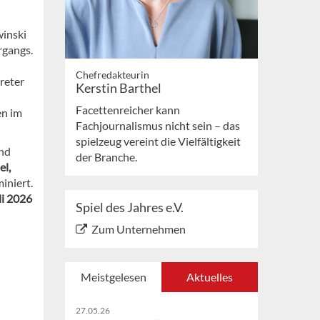
winski
rgangs.
Chefredakteurin
reter
Kerstin Barthel
Facettenreicher kann
en im
Fachjournalismus nicht sein – das
spielzeug vereint die Vielfältigkeit
und
der Branche.
el,
iniert.
li 2026
Spiel des Jahres e.V.
Zum Unternehmen
Meistgelesen
Aktuelles
27.05.26