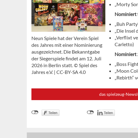
„Morty Sor
Nominiert 
„Buh Party“
„Die Insel 
„Verflixt 
Neun Spiele hat der Verein Spiel
Carletto)
des Jahres mit einer Nominierung
ausgezeichnet. Die Bekanntgabe
Nominiert 
der Siegerspiele findet am 12. Juli
„Boss Figh
2026 in Berlin statt. © Spiel des
„Moon Colo
Jahres e.V. | CC-BY-SA 4.0
„Rebirth“ 
das spielzeug-Newsl