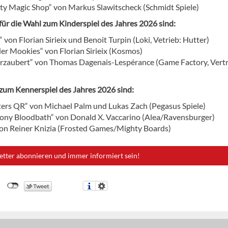
ty Magic Shop“ von Markus Slawitscheck (Schmidt Spiele)
für die Wahl zum Kinderspiel des Jahres 2026 sind:
 von Florian Sirieix und Benoit Turpin (Loki, Vetrieb: Hutter)
der Mookies“ von Florian Sirieix (Kosmos)
verzaubert“ von Thomas Dagenais-Lespérance (Game Factory, Vertr
zum Kennerspiel des Jahres 2026 sind:
ters QR“ von Michael Palm und Lukas Zach (Pegasus Spiele)
ny Bloodbath“ von Donald X. Vaccarino (Alea/Ravensburger)
von Reiner Knizia (Frosted Games/Mighty Boards)
etter abonnieren und immer informiert sein!