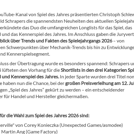
uTube-Kanal von Spiel des Jahres präsentierten Christoph Schle
ld Schrapers die spannendsten Neuheiten des aktuellen Spielejah
erkündete das Duo die umfangreichen Longlists für das Spiel, das
l und das Kennerspiel des Jahres. Im Anschluss gaben die Juryvert
blick über Trends und Fakten des Spielejahrgangs 2026
– von
en Schwerpunkten über Mechanik-Trends bis hin zu Entwicklung
und Kennerspielsegment.
uss der Übertragung wurde es besonders spannend: Schrapers 
i lüfteten den Vorhang für die
Shortlists in den drei Kategorien Spi
l und Kennerspiel des Jahres.
In jeder Sparte wurden drei Titel nom
le haben nun die Chance, bei der
großen Preisverleihung am 12. Ju
igen „Spiel des Jahres“ gekürt zu werden – ein entscheidender
r für Handel und Hersteller gleichermaßen.
für die Wahl zum Spiel des Jahres 2026 sind:
kerville" von Corey Konieczka (Unexpected Games/asmodee)
n Martin Ang (Game Factory)